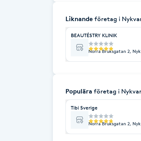
Brynformning
Liknande
företag
i Nykva
Brynfärgning
BEAUTÉSTRY KLINIK
Brynplockning
Norra Bruksgatan 2, Nyk
Bröllopsuppsättning
C
Populära
företag
i Nykva
Celluliter
Tibi Sverige
Coachning
Norra Bruksgatan 2, Nyk
Color correction