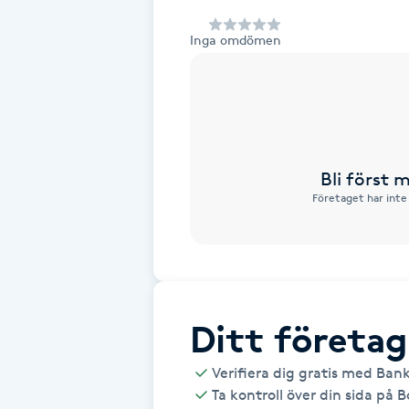
Alternativmedicin
Inga omdömen
Andningsmassage
Ansiktslyft utan kirurgi
Aromamassage
Bli först
Företaget har inte
Ashtanga Yoga
Ayurveda
Ayurvedisk Massage
Ditt företag
Verifiera dig gratis med Ban
Ansiktsbehandling djuprengörande
Ta kontroll över din sida på 
B