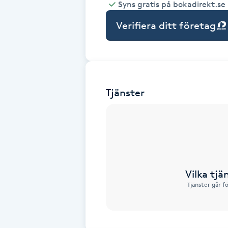
Syns gratis på bokadirekt.se
Babylights
Verifiera ditt företag
Balayage
Bambumassage
Tjänster
Barber
Barnklippning
BIAB
Vilka tjä
Tjänster går f
Blowout
Bottenfärg