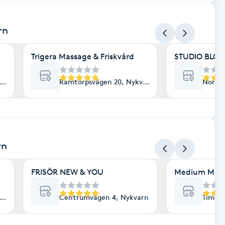
rn
Trigera Massage & Friskvård
STUDIO BLO
varn
Ramtorpsvägen 20, Nykvarn
Norra 
rn
FRISÖR NEW & YOU
Medium Maris
varn
Centrumvägen 4, Nykvarn
Timote