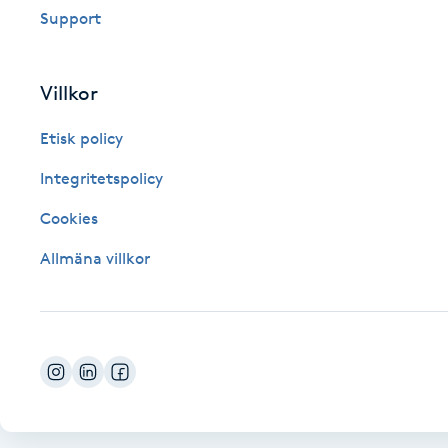
Support
Fotsvamp
Fotvård
Villkor
Etisk policy
Fransar
Integritetspolicy
Fransborttagning
Cookies
Fransfärgning
Allmäna villkor
Fransförlängning
Fransförlängning Megavolym
Fransförlängning Volym