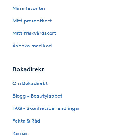
Eyeliner-tatuering
Mina favoriter
F
Mitt presentkort
Face framing
Mitt friskvårdskort
Faceliftmassage
Avboka med kod
Fet hårbotten
Bokadirekt
Fettreducering
Om Bokadirekt
Blogg - Beautylabbet
Fibromassage
FAQ - Skönhetsbehandlingar
Fillers
Fakta & Råd
Fotmassage
Karriär