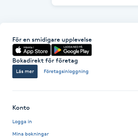
Cryoterapi
D
Damklippning
För en smidigare upplevelse
Dermapen
Bokadirekt för företag
Diamantslipning
Läs mer
Företagsinloggning
E
Enzympeeling
Extensions
Konto
Logga in
Extensions borttagning
Mina bokningar