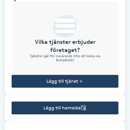
Brynformning
Brynfärgning
Vilka tjänster erbjuder
Brynplockning
företaget?
Tjänster går för nuvarande inte att boka via
Bröllopsuppsättning
Bokadirekt
C
Lägg till tjänst
Celluliter
Coachning
Lägg till hemsida
Color correction