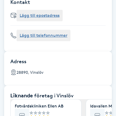
Cryoterapi
Kontakt
D
Lägg till epostadress
Damklippning
Lägg till telefonnummer
Dermapen
Diamantslipning
E
Adress
Enzympeeling
28890, Vinslöv
Extensions
Liknande
företag
i Vinslöv
Extensions borttagning
Fotvårdskliniken Ellen AB
Idavallen Med
Eyeliner-tatuering