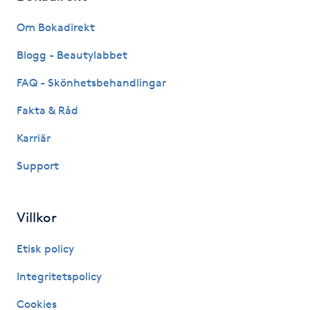
Fransk manikyr
Om Bokadirekt
Fransrengöring
Blogg - Beautylabbet
FAQ - Skönhetsbehandlingar
Frekvensterapi
Fakta & Råd
Friskvård
Karriär
Support
Friskvårdsmassage
Frisör
Villkor
Funktionsanalys
Etisk policy
Integritetspolicy
Färgning
Cookies