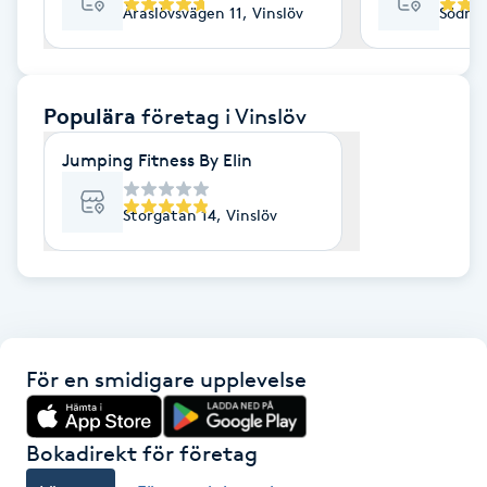
Åraslövsvägen 11, Vinslöv
Södra 
F
Face framing
Populära
företag
i Vinslöv
Faceliftmassage
Jumping Fitness By Elin
Fet hårbotten
Storgatan 14, Vinslöv
Fettreducering
Fibromassage
För en smidigare upplevelse
Fillers
Fotmassage
Bokadirekt för företag