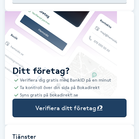
Babylights
Balayage
Bambumassage
Barber
Ditt företag?
Verifiera dig gratis med BankID på en minut
Barnklippning
Ta kontroll över din sida på Bokadirekt
Syns gratis på bokadirekt.se
BIAB
Verifiera ditt företag
Blowout
Bottenfärg
Tjänster