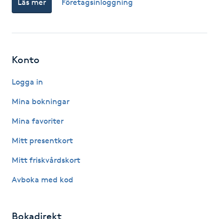
Läs mer
Företagsinloggning
Fotsvamp
Fotvård
Konto
Fransar
Logga in
Fransborttagning
Mina bokningar
Fransfärgning
Mina favoriter
Mitt presentkort
Fransförlängning
Mitt friskvårdskort
Fransförlängning Megavolym
Avboka med kod
Fransförlängning Volym
Bokadirekt