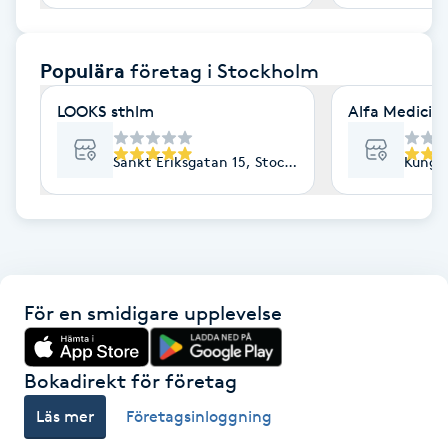
F
Populära
företag
i Stockholm
Face framing
LOOKS sthlm
Alfa Medicin
Faceliftmassage
Sankt Eriksgatan 15, Stockholm
Kungs
Fet hårbotten
Fettreducering
Fibromassage
För en smidigare upplevelse
Fillers
Bokadirekt för företag
Fotmassage
Läs mer
Företagsinloggning