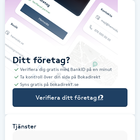
Babylights
Balayage
Bambumassage
Ditt företag?
Barber
Verifiera dig gratis med BankID på en minut
Ta kontroll över din sida på Bokadirekt
Barnklippning
Syns gratis på bokadirekt.se
Verifiera ditt företag
BIAB
Blowout
Tjänster
Bottenfärg