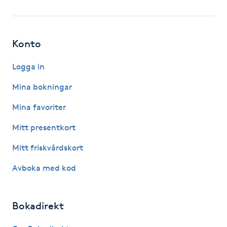
Fotsvamp
Fotvård
Konto
Fransar
Logga in
Mina bokningar
Fransborttagning
Mina favoriter
Fransfärgning
Mitt presentkort
Mitt friskvårdskort
Fransförlängning
Avboka med kod
Fransförlängning Megavolym
Bokadirekt
Fransförlängning Volym