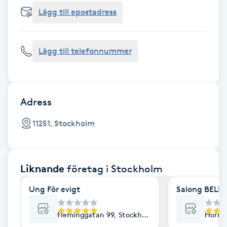
Cryoterapi
Lägg till epostadress
D
Damklippning
Lägg till telefonnummer
Dermapen
Diamantslipning
Adress
E
11251, Stockholm
Enzympeeling
Liknande
företag
i Stockholm
Extensions
Ung För evigt
Salong BELLA
Extensions borttagning
Fleminggatan 99, Stockholm
Horns
Eyeliner-tatuering