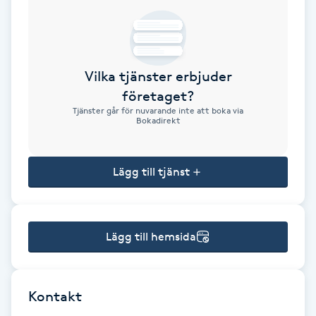
Brynformning
Brynfärgning
Vilka tjänster erbjuder
företaget?
Brynplockning
Tjänster går för nuvarande inte att boka via
Bokadirekt
Bröllopsuppsättning
C
Lägg till tjänst
Celluliter
Lägg till hemsida
Coachning
Color correction
Kontakt