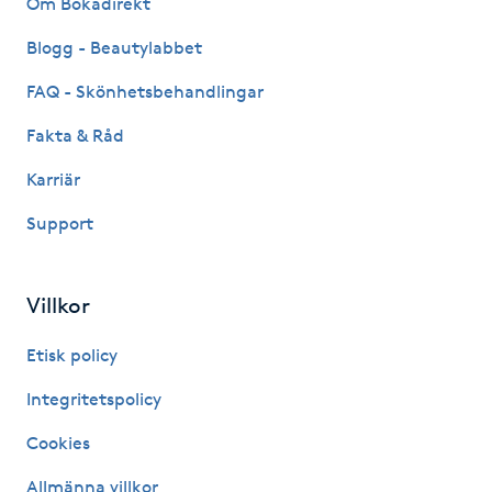
Om Bokadirekt
Fransk manikyr
Blogg - Beautylabbet
Fransrengöring
FAQ - Skönhetsbehandlingar
Fakta & Råd
Frekvensterapi
Karriär
Friskvård
Support
Friskvårdsmassage
Villkor
Frisör
Etisk policy
Funktionsanalys
Integritetspolicy
Cookies
Färgning
Allmänna villkor