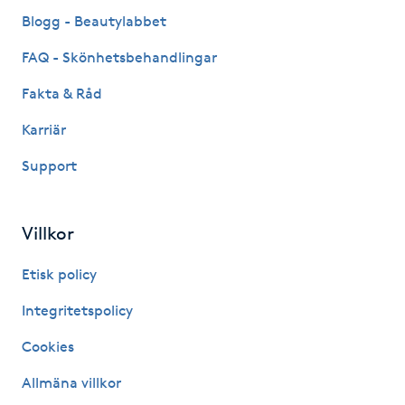
Fransk manikyr
Blogg - Beautylabbet
FAQ - Skönhetsbehandlingar
Fransrengöring
Fakta & Råd
Frekvensterapi
Karriär
Support
Friskvård
Friskvårdsmassage
Villkor
Frisör
Etisk policy
Integritetspolicy
Funktionsanalys
Cookies
Färgning
Allmäna villkor