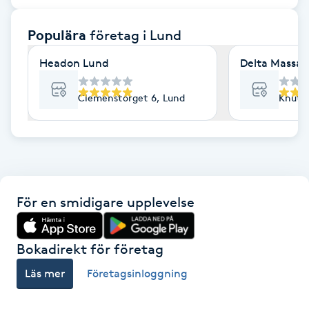
F
Populära
företag
i Lund
Face framing
Headon Lund
Delta Massa
Faceliftmassage
Clemenstorget 6, Lund
Knut d
Fet hårbotten
Fettreducering
För en smidigare upplevelse
Fibromassage
Fillers
Bokadirekt för företag
Läs mer
Företagsinloggning
Fotmassage