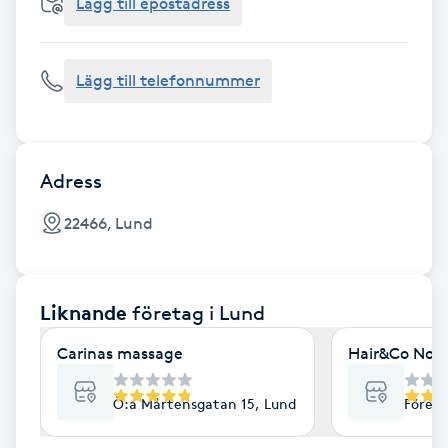
Cryoterapi
Lägg till epostadress
D
Lägg till telefonnummer
Damklippning
Dermapen
Adress
Diamantslipning
22466, Lund
E
Enzympeeling
Liknande
företag
i Lund
Extensions
Carinas massage
Hair&Co Nov
Extensions borttagning
Ö:a Mårtensgatan 15, Lund
Företa
Eyeliner-tatuering