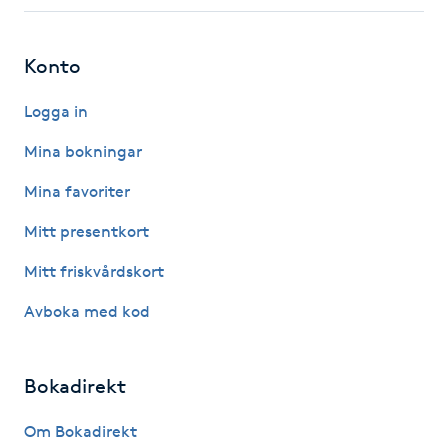
Fotsvamp
Konto
Fotvård
Logga in
Fransar
Mina bokningar
Fransborttagning
Mina favoriter
Mitt presentkort
Fransfärgning
Mitt friskvårdskort
Fransförlängning
Avboka med kod
Fransförlängning Megavolym
Bokadirekt
Fransförlängning Volym
Om Bokadirekt