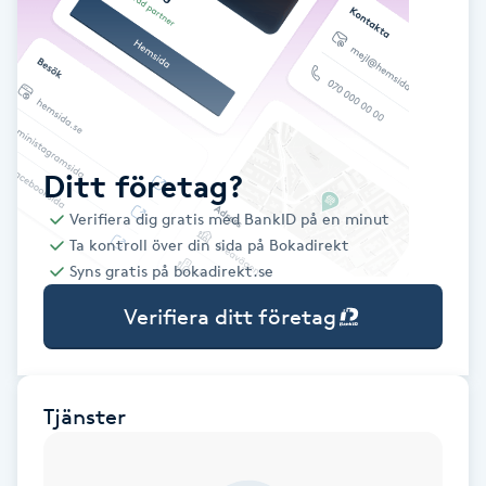
Babylights
Balayage
Bambumassage
Ditt företag?
Verifiera dig gratis med BankID på en minut
Barber
Ta kontroll över din sida på Bokadirekt
Syns gratis på bokadirekt.se
Barnklippning
Verifiera ditt företag
BIAB
Blowout
Tjänster
Bottenfärg