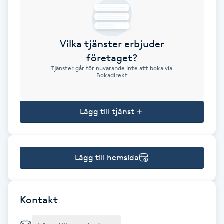
Brynformning
Vilka tjänster erbjuder
Brynfärgning
företaget?
Tjänster går för nuvarande inte att boka via
Brynplockning
Bokadirekt
Bröllopsuppsättning
Lägg till tjänst
C
Celluliter
Lägg till hemsida
Coachning
Color correction
Kontakt