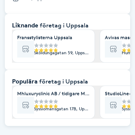
Cryoterapi
D
Liknande
företag
i Uppsala
Damklippning
Fransstylisterna Uppsala
Avivas massa
Dermapen
Sköldungagatan 59, Uppsala
Humle
Diamantslipning
E
Populära
företag
i Uppsala
Enzympeeling
Mhluxuryclinic AB / tidigare Mhluxuryspa
StudioLine- 
Extensions
Sysslomansgatan 17B, Uppsala
Sysslo
Extensions borttagning
Eyeliner-tatuering