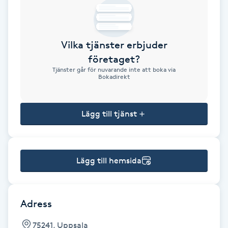
Brynformning
Vilka tjänster erbjuder
Brynfärgning
företaget?
Tjänster går för nuvarande inte att boka via
Brynplockning
Bokadirekt
Bröllopsuppsättning
Lägg till tjänst
C
Celluliter
Lägg till hemsida
Coachning
Color correction
Adress
75241, Uppsala