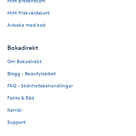
Mitt presentkort
Fotsvamp
Mitt friskvårdskort
Fotvård
Avboka med kod
Fransar
Bokadirekt
Fransborttagning
Om Bokadirekt
Blogg - Beautylabbet
Fransfärgning
FAQ - Skönhetsbehandlingar
Fransförlängning
Fakta & Råd
Fransförlängning Megavolym
Karriär
Support
Fransförlängning Volym