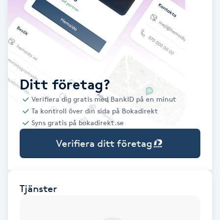
Babylights
Balayage
Bambumassage
Ditt företag?
Verifiera dig gratis med BankID på en minut
Barber
Ta kontroll över din sida på Bokadirekt
Syns gratis på bokadirekt.se
Barnklippning
Verifiera ditt företag
BIAB
Blowout
Tjänster
Bottenfärg