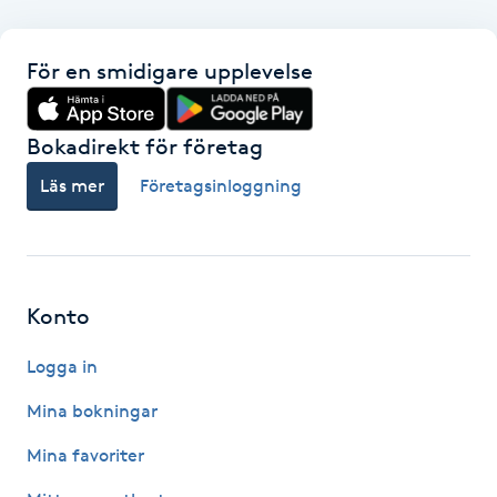
F
För en smidigare upplevelse
Face framing
Bokadirekt för företag
Faceliftmassage
Läs mer
Företagsinloggning
Fet hårbotten
Fettreducering
Konto
Fibromassage
Logga in
Fillers
Mina bokningar
Mina favoriter
Fotmassage