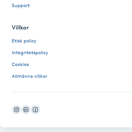
Support
Fotsvamp
Fotvård
Villkor
Etisk policy
Fransar
Integritetspolicy
Fransborttagning
Cookies
Fransfärgning
Allmänna villkor
Fransförlängning
Fransförlängning Megavolym
Fransförlängning Volym