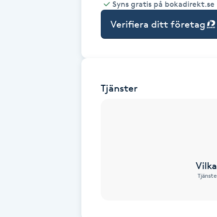
Syns gratis på bokadirekt.se
Babylights
Verifiera ditt företag
Balayage
Bambumassage
Tjänster
Barber
Barnklippning
BIAB
Vilk
Tjänste
Blowout
Bottenfärg