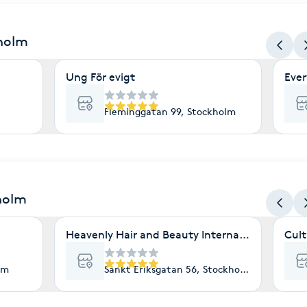
kholm
Ung För evigt
Ever
Fleminggatan 99, Stockholm
holm
Heavenly Hair and Beauty International- Ekolo
Cult
lm
Sankt Eriksgatan 56, Stockholm