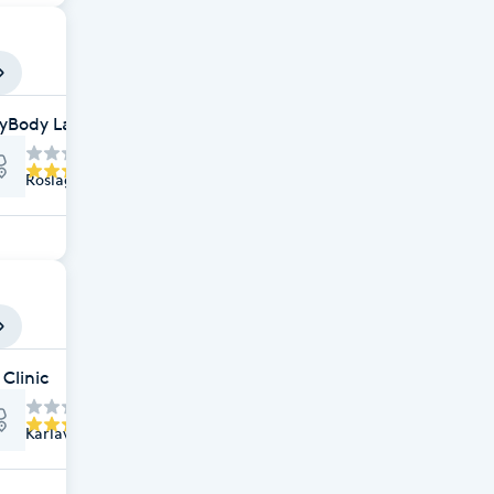
yBody Laser & SPA
Roslagsgatan 40 A, Stockholm
gisk Frisör- Ekologisk Hudvård- Ekologisk Make-up
 Clinic
Karlavägen 69, Stockholm