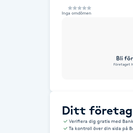
Alternativmedicin
Inga omdömen
Andningsmassage
Ansiktslyft utan kirurgi
Aromamassage
Bli f
Företaget h
Ashtanga Yoga
Ayurveda
Ayurvedisk Massage
Ditt företag
Verifiera dig gratis med Ban
Ansiktsbehandling djuprengörande
Ta kontroll över din sida på 
B