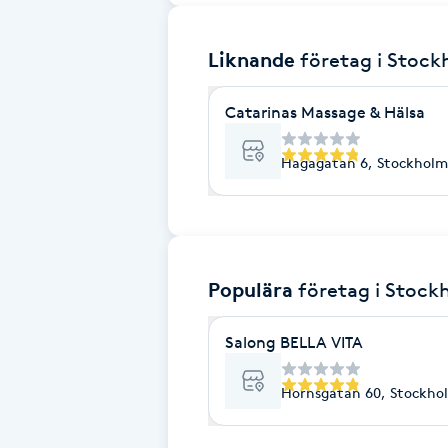
Brynformning
Liknande
företag
i Stoc
Brynfärgning
Catarinas Massage & Hälsa
Brynplockning
Hagagatan 6, Stockholm
Bröllopsuppsättning
C
Populära
företag
i Stock
Celluliter
Salong BELLA VITA
Coachning
Hornsgatan 60, Stockho
Color correction