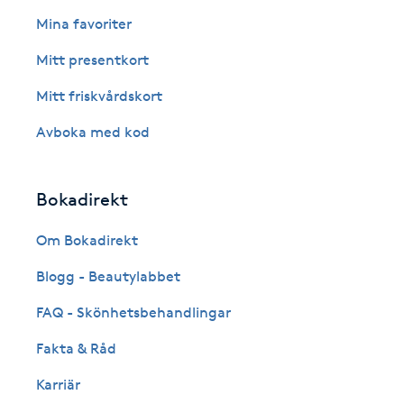
Eyeliner-tatuering
Mina favoriter
F
Mitt presentkort
Face framing
Mitt friskvårdskort
Faceliftmassage
Avboka med kod
Fet hårbotten
Bokadirekt
Fettreducering
Om Bokadirekt
Blogg - Beautylabbet
Fibromassage
FAQ - Skönhetsbehandlingar
Fillers
Fakta & Råd
Fotmassage
Karriär