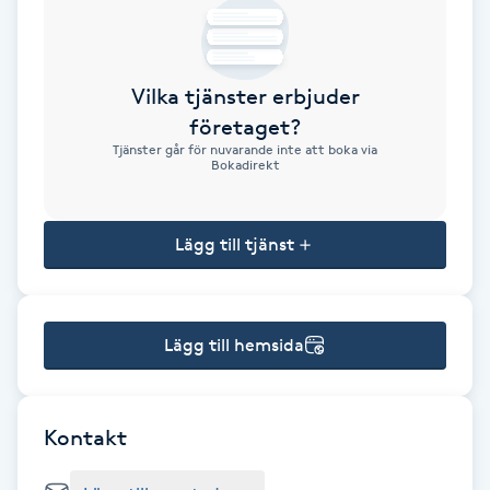
Brynformning
Vilka tjänster erbjuder
Brynfärgning
företaget?
Tjänster går för nuvarande inte att boka via
Brynplockning
Bokadirekt
Bröllopsuppsättning
Lägg till tjänst
C
Celluliter
Lägg till hemsida
Coachning
Color correction
Kontakt