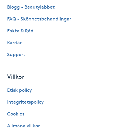
Fransk manikyr
Blogg - Beautylabbet
FAQ - Skönhetsbehandlingar
Fransrengöring
Fakta & Råd
Frekvensterapi
Karriär
Support
Friskvård
Friskvårdsmassage
Villkor
Frisör
Etisk policy
Integritetspolicy
Funktionsanalys
Cookies
Färgning
Allmäna villkor