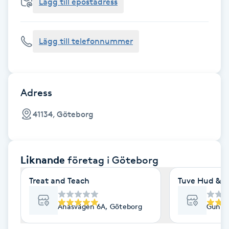
Cryoterapi
Lägg till epostadress
D
Lägg till telefonnummer
Damklippning
Dermapen
Adress
Diamantslipning
41134, Göteborg
E
Enzympeeling
Liknande
företag
i Göteborg
Extensions
Treat and Teach
Tuve Hud & H
Extensions borttagning
Ånäsvägen 6A, Göteborg
Gunne
Eyeliner-tatuering