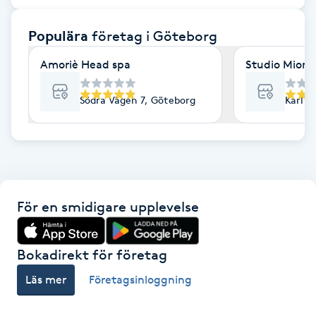
F
Populära
företag
i Göteborg
Face framing
Amoriè Head spa
Studio Mione 
Faceliftmassage
Södra Vägen 7, Göteborg
Karl G
Fet hårbotten
Fettreducering
För en smidigare upplevelse
Fibromassage
Fillers
Bokadirekt för företag
Läs mer
Företagsinloggning
Fotmassage