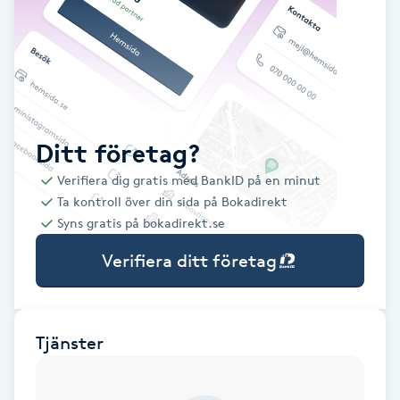
Babylights
Balayage
Bambumassage
Ditt företag?
Verifiera dig gratis med BankID på en minut
Barber
Ta kontroll över din sida på Bokadirekt
Syns gratis på bokadirekt.se
Barnklippning
Verifiera ditt företag
BIAB
Blowout
Tjänster
Bottenfärg