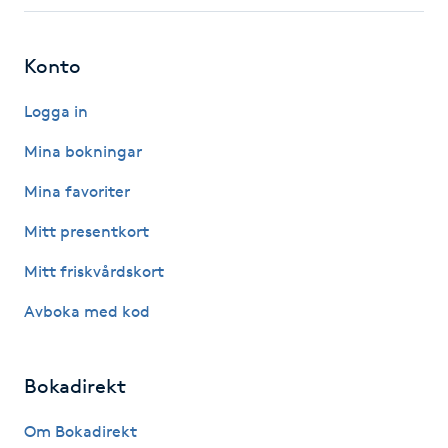
Fotsvamp
Konto
Fotvård
Logga in
Fransar
Mina bokningar
Fransborttagning
Mina favoriter
Mitt presentkort
Fransfärgning
Mitt friskvårdskort
Fransförlängning
Avboka med kod
Fransförlängning Megavolym
Bokadirekt
Fransförlängning Volym
Om Bokadirekt