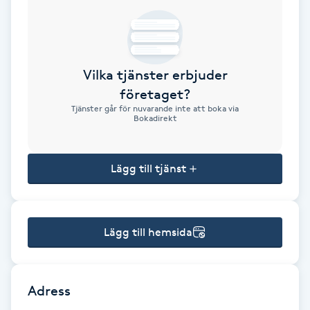
Brynformning
Brynfärgning
Vilka tjänster erbjuder
företaget?
Brynplockning
Tjänster går för nuvarande inte att boka via
Bokadirekt
Bröllopsuppsättning
C
Lägg till tjänst
Celluliter
Lägg till hemsida
Coachning
Color correction
Adress