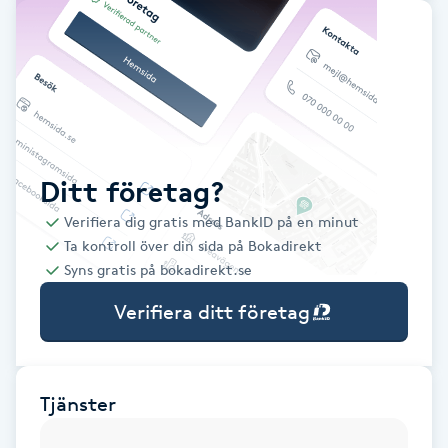
Babylights
Balayage
Bambumassage
Ditt företag?
Barber
Verifiera dig gratis med BankID på en minut
Ta kontroll över din sida på Bokadirekt
Barnklippning
Syns gratis på bokadirekt.se
Verifiera ditt företag
BIAB
Blowout
Tjänster
Bottenfärg