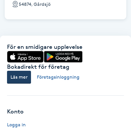
Cryoterapi
54874, Gårdsjö
D
Damklippning
Dermapen
För en smidigare upplevelse
Diamantslipning
Bokadirekt för företag
E
Läs mer
Företagsinloggning
Enzympeeling
Extensions
Konto
Extensions borttagning
Logga in
Eyeliner-tatuering