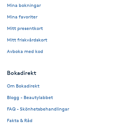
Mina bokningar
F
Mina favoriter
Face framing
Mitt presentkort
Faceliftmassage
Mitt friskvårdskort
Avboka med kod
Fet hårbotten
Fettreducering
Bokadirekt
Om Bokadirekt
Fibromassage
Blogg - Beautylabbet
Fillers
FAQ - Skönhetsbehandlingar
Fotmassage
Fakta & Råd