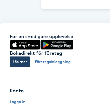
Cryoterapi
D
Damklippning
För en smidigare upplevelse
Dermapen
Diamantslipning
Bokadirekt för företag
E
Läs mer
Företagsinloggning
Enzympeeling
Extensions
Konto
Extensions borttagning
Logga in