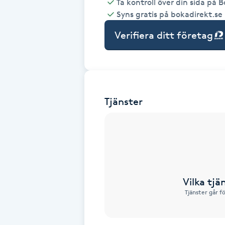
Ta kontroll över din sida på 
Syns gratis på bokadirekt.se
Babylights
Verifiera ditt företag
Balayage
Bambumassage
Tjänster
Barber
Barnklippning
BIAB
Vilka tjä
Blowout
Tjänster går f
Bottenfärg