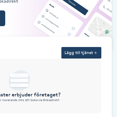
Bokadirekt
Lägg till tjänst
nster erbjuder företaget?
ör nuvarande inte att boka via Bokadirekt