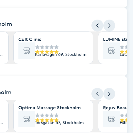
kholm
Cult Clinic
LUMINE stud
lm
Karlavägen 69, Stockholm
Lützen
holm
Optima Massage Stockholm
Rejuv Beauty
lm
Torsgatan 57, Stockholm
Hälsin