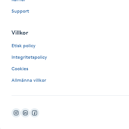
Fotsvamp
Support
Fotvård
Villkor
Fransar
Etisk policy
Fransborttagning
Integritetspolicy
Cookies
Fransfärgning
Allmänna villkor
Fransförlängning
Fransförlängning Megavolym
Fransförlängning Volym