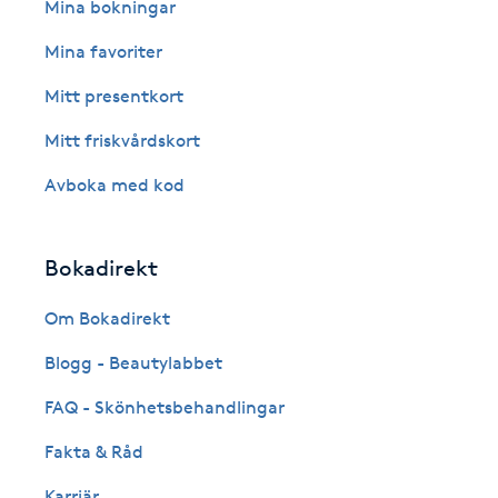
Eyeliner-tatuering
Mina bokningar
F
Mina favoriter
Face framing
Mitt presentkort
Mitt friskvårdskort
Faceliftmassage
Avboka med kod
Fet hårbotten
Bokadirekt
Fettreducering
Om Bokadirekt
Fibromassage
Blogg - Beautylabbet
Fillers
FAQ - Skönhetsbehandlingar
Fakta & Råd
Fotmassage
Karriär