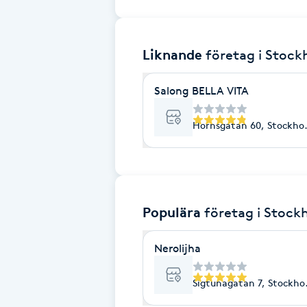
Brynformning
Liknande
företag
i Stoc
Brynfärgning
Salong BELLA VITA
Brynplockning
Hornsgatan 60, Stockho
Bröllopsuppsättning
C
Celluliter
Populära
företag
i Stock
Coachning
Nerolijha
Color correction
Sigtunagatan 7, Stockho