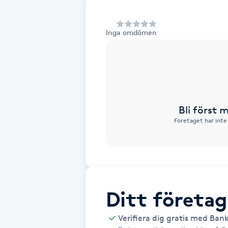
Alternativmedicin
Inga omdömen
Andningsmassage
Ansiktslyft utan kirurgi
Aromamassage
Bli först
Företaget har inte
Ashtanga Yoga
Ayurveda
Ayurvedisk Massage
Ditt företag
Ansiktsbehandling djuprengörande
Verifiera dig gratis med Ban
B