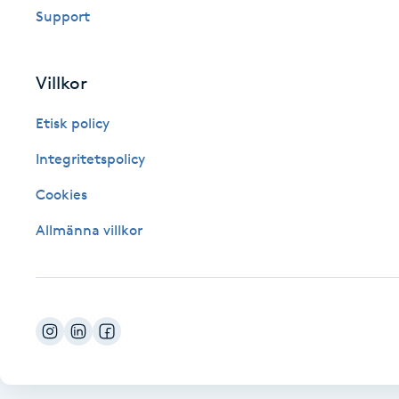
Support
Fotsvamp
Fotvård
Villkor
Etisk policy
Fransar
Integritetspolicy
Fransborttagning
Cookies
Fransfärgning
Allmänna villkor
Fransförlängning
Fransförlängning Megavolym
Fransförlängning Volym