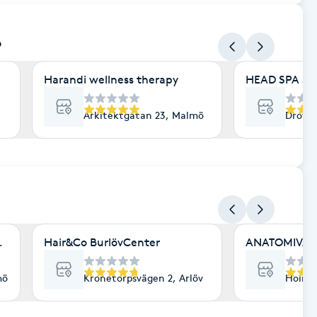
ö
Harandi wellness therapy
HEAD SPA S
Arkitektgatan 23, Malmö
Drott
ö
oppia
Hair&Co BurlövCenter
ANATOMIVÄRK
mö
Kronetorpsvägen 2, Arlöv
Holmg