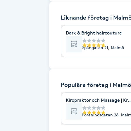
Brynformning
Liknande
företag
i Malm
Brynfärgning
Dark & Bright haircouture
Brynplockning
Spångatan 21, Malmö
Bröllopsuppsättning
C
Populära
företag
i Malm
Celluliter
Kiropraktor och Massage | Kr
Coachning
Föreningsgatan 26, Mal
Color correction