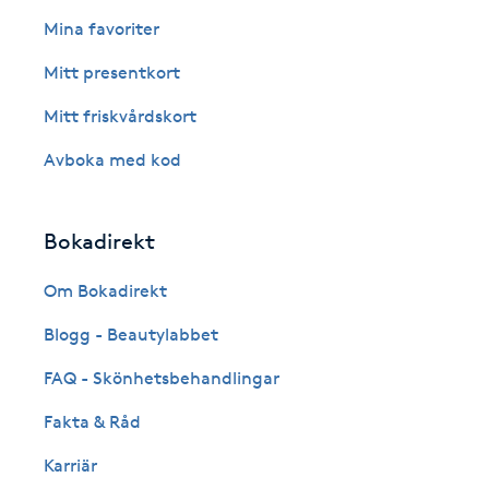
Eyeliner-tatuering
Mina favoriter
F
Mitt presentkort
Face framing
Mitt friskvårdskort
Faceliftmassage
Avboka med kod
Fet hårbotten
Bokadirekt
Fettreducering
Om Bokadirekt
Blogg - Beautylabbet
Fibromassage
FAQ - Skönhetsbehandlingar
Fillers
Fakta & Råd
Fotmassage
Karriär