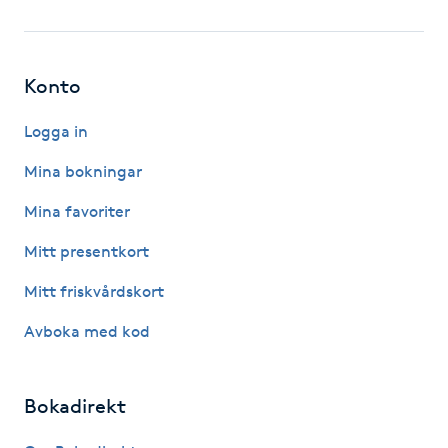
Fotsvamp
Fotvård
Konto
Fransar
Logga in
Mina bokningar
Fransborttagning
Mina favoriter
Fransfärgning
Mitt presentkort
Mitt friskvårdskort
Fransförlängning
Avboka med kod
Fransförlängning Megavolym
Bokadirekt
Fransförlängning Volym