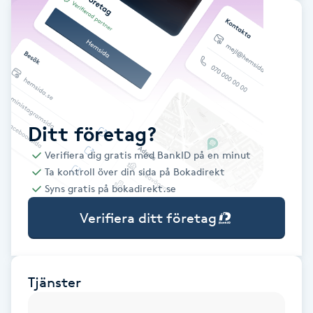
Babylights
Balayage
Bambumassage
Ditt företag?
Barber
Verifiera dig gratis med BankID på en minut
Ta kontroll över din sida på Bokadirekt
Barnklippning
Syns gratis på bokadirekt.se
Verifiera ditt företag
BIAB
Blowout
Tjänster
Bottenfärg