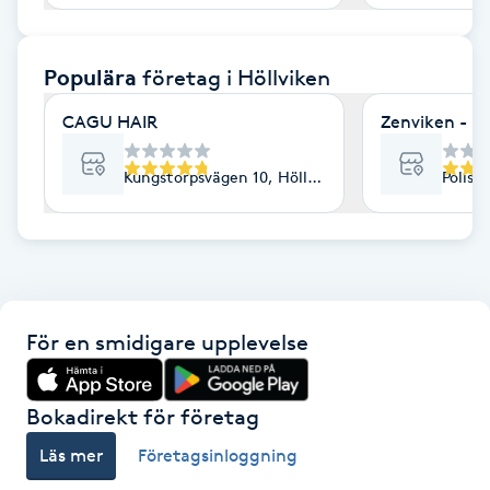
F
Populära
företag
i Höllviken
Face framing
CAGU HAIR
Zenviken - Hö
Faceliftmassage
Kungstorpsvägen 10, Höllviken
Polisv
Fet hårbotten
Fettreducering
Fibromassage
För en smidigare upplevelse
Fillers
Bokadirekt för företag
Fotmassage
Läs mer
Företagsinloggning