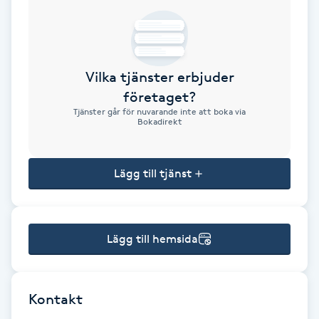
Brynformning
Brynfärgning
Vilka tjänster erbjuder
företaget?
Brynplockning
Tjänster går för nuvarande inte att boka via
Bokadirekt
Bröllopsuppsättning
C
Lägg till tjänst
Celluliter
Lägg till hemsida
Coachning
Color correction
Kontakt