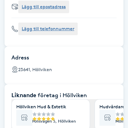
Cryoterapi
Lägg till epostadress
D
Damklippning
Lägg till telefonnummer
Dermapen
Diamantslipning
Adress
E
23641, Höllviken
Enzympeeling
Liknande
företag
i Höllviken
Extensions
Höllviken Hud & Estetik
Hudvårdaren
Extensions borttagning
Polisvägen 5, Höllviken
Möllev
Eyeliner-tatuering