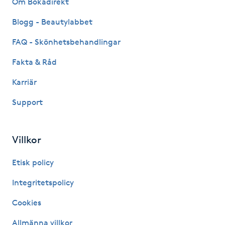
Om Bokadirekt
Fransk manikyr
Blogg - Beautylabbet
Fransrengöring
FAQ - Skönhetsbehandlingar
Fakta & Råd
Frekvensterapi
Karriär
Friskvård
Support
Friskvårdsmassage
Villkor
Frisör
Etisk policy
Funktionsanalys
Integritetspolicy
Cookies
Färgning
Allmänna villkor