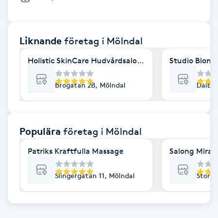
Cryoterapi
D
Liknande
företag
i Mölndal
Damklippning
Holistic SkinCare Hudvårdsalong
Studio Blond
Dermapen
Brogatan 2B, Mölndal
Dalbog
Diamantslipning
E
Populära
företag
i Mölndal
Enzympeeling
Patriks Kraftfulla Massage
Salong Mira
Extensions
Slingergatan 11, Mölndal
Storga
Extensions borttagning
Eyeliner-tatuering