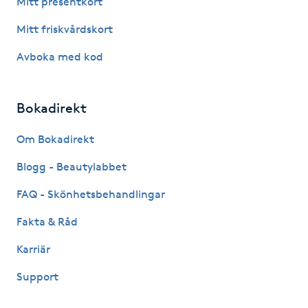
Mitt presentkort
Fotsvamp
Mitt friskvårdskort
Fotvård
Avboka med kod
Fransar
Bokadirekt
Fransborttagning
Om Bokadirekt
Blogg - Beautylabbet
Fransfärgning
FAQ - Skönhetsbehandlingar
Fransförlängning
Fakta & Råd
Fransförlängning Megavolym
Karriär
Support
Fransförlängning Volym