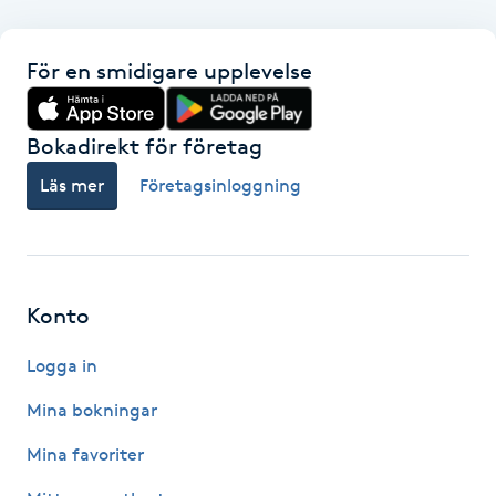
F
För en smidigare upplevelse
Face framing
Bokadirekt för företag
Faceliftmassage
Läs mer
Företagsinloggning
Fet hårbotten
Fettreducering
Konto
Fibromassage
Logga in
Fillers
Mina bokningar
Mina favoriter
Fotmassage