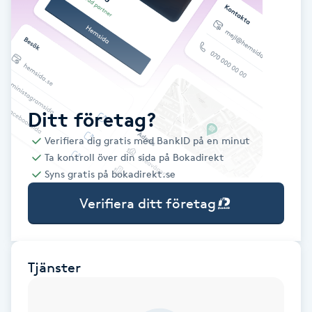
Babylights
Balayage
Bambumassage
Ditt företag?
Verifiera dig gratis med BankID på en minut
Barber
Ta kontroll över din sida på Bokadirekt
Syns gratis på bokadirekt.se
Barnklippning
Verifiera ditt företag
BIAB
Blowout
Tjänster
Bottenfärg