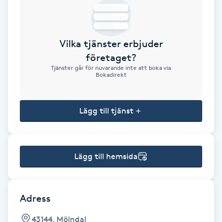
Brynformning
Vilka tjänster erbjuder
Brynfärgning
företaget?
Tjänster går för nuvarande inte att boka via
Brynplockning
Bokadirekt
Bröllopsuppsättning
Lägg till tjänst
C
Celluliter
Lägg till hemsida
Coachning
Color correction
Adress
43144, Mölndal