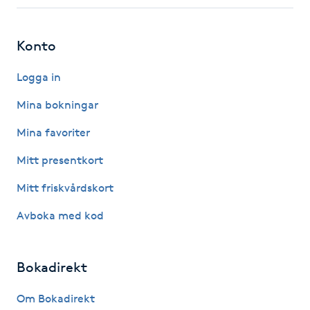
Fotsvamp
Konto
Fotvård
Logga in
Fransar
Mina bokningar
Fransborttagning
Mina favoriter
Mitt presentkort
Fransfärgning
Mitt friskvårdskort
Fransförlängning
Avboka med kod
Fransförlängning Megavolym
Bokadirekt
Fransförlängning Volym
Om Bokadirekt