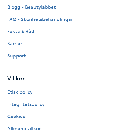
Fransk manikyr
Blogg - Beautylabbet
FAQ - Skönhetsbehandlingar
Fransrengöring
Fakta & Råd
Frekvensterapi
Karriär
Support
Friskvård
Friskvårdsmassage
Villkor
Frisör
Etisk policy
Integritetspolicy
Funktionsanalys
Cookies
Färgning
Allmäna villkor