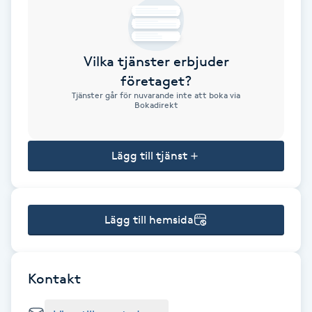
Brynformning
Vilka tjänster erbjuder
Brynfärgning
företaget?
Tjänster går för nuvarande inte att boka via
Brynplockning
Bokadirekt
Bröllopsuppsättning
Lägg till tjänst
C
Celluliter
Lägg till hemsida
Coachning
Color correction
Kontakt