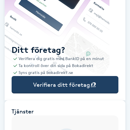
Babylights
Balayage
Bambumassage
Ditt företag?
Verifiera dig gratis med BankID på en minut
Barber
Ta kontroll över din sida på Bokadirekt
Syns gratis på bokadirekt.se
Barnklippning
Verifiera ditt företag
BIAB
Blowout
Tjänster
Bottenfärg