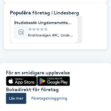
F
Populära
företag
i Lindesberg
Face framing
Studiebesök Ungdomsmottagningen Lindesberg
Faceliftmassage
Kristinavägen 49C, Lindesberg
Fet hårbotten
Fettreducering
För en smidigare upplevelse
Fibromassage
Fillers
Bokadirekt för företag
Läs mer
Företagsinloggning
Fotmassage