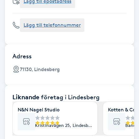
Cryoterapi
Lägg till epostadress
D
Lägg till telefonnummer
Damklippning
Dermapen
Adress
Diamantslipning
71130, Lindesberg
E
Enzympeeling
Liknande
företag
i Lindesberg
Extensions
N&N Nagel Studio
Kotten & Co
Extensions borttagning
Kristinavägen 25, Lindesberg
Bandyg
Eyeliner-tatuering