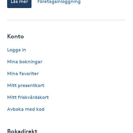
Läs mer
Företagsinloggning
Fotsvamp
Fotvård
Konto
Fransar
Logga in
Fransborttagning
Mina bokningar
Fransfärgning
Mina favoriter
Mitt presentkort
Fransförlängning
Mitt friskvårdskort
Fransförlängning Megavolym
Avboka med kod
Fransförlängning Volym
Bokadirekt