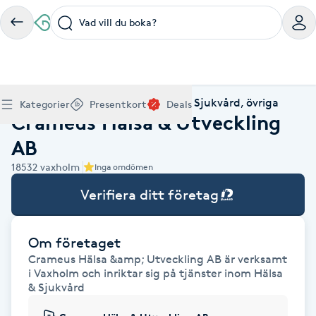
Vad vill du boka?
Boka klippning, färg, balayage eller barberare - allt
Thaimassage, gravidmassage, koppning eller klassisk
Manikyr, nagelförlängning, akryl eller gellack - boka
Lashlift, browlift, fransförlängning och trådning - få
Ansiktsbehandling, microneedling, Dermapen eller
Spraytan, fillers, tandblekning eller makeup -
Akupunktur, kiropraktik, yoga eller samtalsterapi -
Presentkort på Bokadirekt
Deals
A
Hem
Hälsa & Sjukvård
Hälso- & Sjukvård, övriga
Köp Friskvårdskort
Kategorier
Presentkort
Deals
för ditt hår på ett ställe.
- hitta rätt behandling här.
dina naglar hos proffs.
form och färg med stil.
LPG - boka din hudvård nu.
upptäck skönhetsbehandlingar här.
boka din väg till välmående.
Crameus Hälsa & Utveckling
Gäller för friskvårdstjänster hos 4 500+ utövare
Köp Presentkort
Hitta en deal
Akne
Frisör nära mig
Massage nära mig
Naglar nära mig
Fransar & Bryn nära mig
Hudvård nära mig
Skönhet nära mig
Hälsa nära mig
Gäller hos 10 000+ specialister - digital eller fysisk
Alltid med rabatt
AB
Mitt friskvårdskort
leverans
POPULÄRA DEALSKATEGORIER
Aknebehandling
18532
vaxholm
Inga omdömen
POPULÄRA FRISKVÅRDSTJÄNSTER
POPULÄRA TJÄNSTER
POPULÄRA TJÄNSTER
POPULÄRA TJÄNSTER
POPULÄRA TJÄNSTER
POPULÄRA TJÄNSTER
POPULÄRA TJÄNSTER
POPULÄRA TJÄNSTER
Mitt presentkort
Frisör
Lashlift
Verifiera ditt företag
Massage
Koppningsmassage
Klippning
Thaimassage
Pedikyr
Fransar
Ansiktsbehandling
Fillers
Kiropraktik
Barnklippning
Fotmassage
Gele naglar
Microblading
Dermapen
Kosmetisk tatuering
Yoga
POPULÄRT ATT BOKA
Akrylnaglar
Barberare
Browlift
Thaimassage
Taktil massage
Frisör
Manikyr
Herrklippning
Svensk massage
Nagelförlängning
Fransförlängning
Microneedling
Piercing
Naprapati
Balayage
Ansiktsmassage
Akrylnaglar
Trådning
Pigmentfläckar
Makeup
Träning
Om företaget
Massage
Naglar
Akupressur
Ansiktsmassage
Naprapati
Massage
Hudvård
Slingor
Klassisk massage
Manikyr
Lashlift
Headspa
Spraytan
Medicinsk fotvård
Keratin
Taktil massage
Fransk manikyr
Singel fransar
Rosaceabehandling
Skinbooster
Sjukgymnastik
Crameus Hälsa &amp; Utveckling AB är verksamt
Hudvård
Manikyr
i Vaxholm och inriktar sig på tjänster inom Hälsa
Fotmassage
Kiropraktik
Thaimassage
Ansiktsbehandling
Hårförlängning
Lymfmassage
Nagelvård
Ögonbryn
LPG
Tandblekning
Estetisk fotvård
Olaplex
Koppningsmassage
Borttagning
Fransfärgning
Kärlbehandling
PRP
Samtalsterapi
Akupunktur
& Sjukvård
Ansiktsbehandling
Pedikyr
Lymfmassage
Träning
Ansiktsmassage
Microneedling
Barberare
Gravidmassage
Gellack
Browlift
HIFU
Tatuering
Akupunktur
Reparation
Volymfransar
Aknebehandling
Hyperhidros
Healing