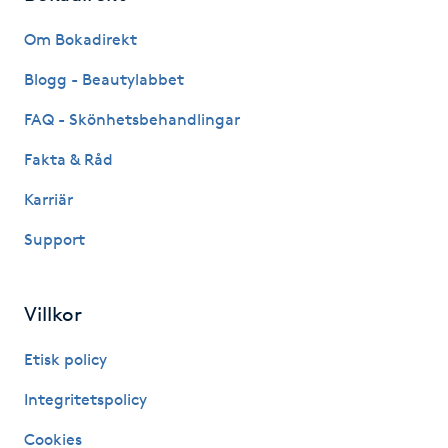
Fransk manikyr
Om Bokadirekt
Fransrengöring
Blogg - Beautylabbet
FAQ - Skönhetsbehandlingar
Frekvensterapi
Fakta & Råd
Friskvård
Karriär
Support
Friskvårdsmassage
Frisör
Villkor
Funktionsanalys
Etisk policy
Integritetspolicy
Färgning
Cookies