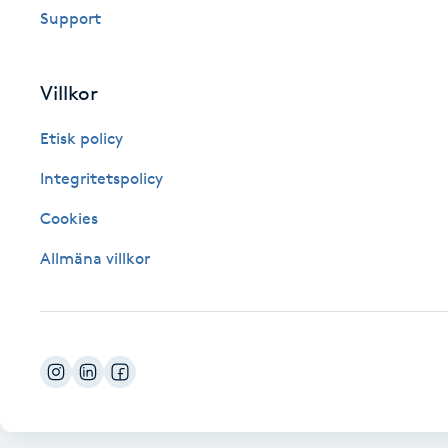
Support
Fotsvamp
Fotvård
Villkor
Etisk policy
Fransar
Integritetspolicy
Fransborttagning
Cookies
Fransfärgning
Allmäna villkor
Fransförlängning
Fransförlängning Megavolym
Fransförlängning Volym