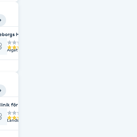
leborgs Hud och Hårklinik
Algatan 51, Trelleborg
linik för Hälsa och skönhet AB
Landsvägen 1810, Trelleborg