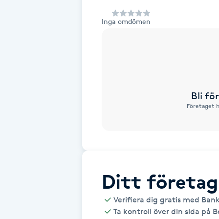
Alternativmedicin
Inga omdömen
Andningsmassage
Ansiktslyft utan kirurgi
Aromamassage
Bli f
Företaget h
Ashtanga Yoga
Ayurveda
Ayurvedisk Massage
Ditt företag
Verifiera dig gratis med Ban
Ansiktsbehandling djuprengörande
Ta kontroll över din sida på 
B