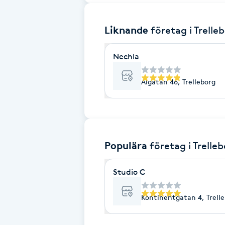
Brynformning
Liknande
företag
i Trelle
Brynfärgning
Nechla
Brynplockning
Algatan 46, Trelleborg
Bröllopsuppsättning
C
Populära
företag
i Trelle
Celluliter
Studio C
Coachning
Kontinentgatan 4, Trell
Color correction