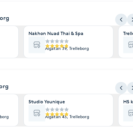
borg
Nakhon Nuad Thai & Spa
Trel
Algatan 39, Trelleborg
borg
Studio Younique
HS k
eborg
Algatan 43, Trelleborg