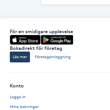
Cryoterapi
D
Damklippning
För en smidigare upplevelse
Dermapen
Bokadirekt för företag
Diamantslipning
Läs mer
Företagsinloggning
E
Enzympeeling
Extensions
Konto
Logga in
Extensions borttagning
Mina bokningar