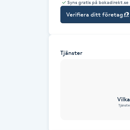
Syns gratis på bokadirekt.se
Babylights
Verifiera ditt företag
Balayage
Bambumassage
Tjänster
Barber
Barnklippning
BIAB
Vilk
Tjänste
Blowout
Bottenfärg