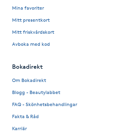
Eyeliner-tatuering
Mina favoriter
F
Mitt presentkort
Face framing
Mitt friskvårdskort
Faceliftmassage
Avboka med kod
Fet hårbotten
Bokadirekt
Fettreducering
Om Bokadirekt
Blogg - Beautylabbet
Fibromassage
FAQ - Skönhetsbehandlingar
Fillers
Fakta & Råd
Fotmassage
Karriär