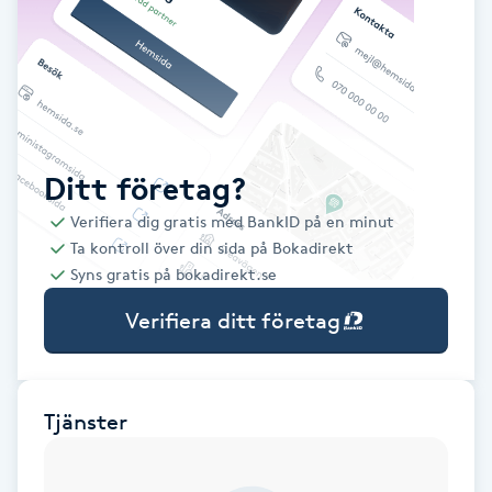
Babylights
Balayage
Bambumassage
Ditt företag?
Verifiera dig gratis med BankID på en minut
Barber
Ta kontroll över din sida på Bokadirekt
Syns gratis på bokadirekt.se
Barnklippning
Verifiera ditt företag
BIAB
Blowout
Tjänster
Bottenfärg