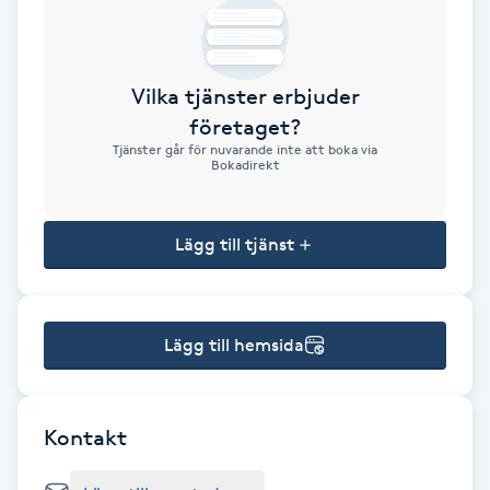
Brynformning
Vilka tjänster erbjuder
Brynfärgning
företaget?
Tjänster går för nuvarande inte att boka via
Brynplockning
Bokadirekt
Bröllopsuppsättning
Lägg till tjänst
C
Celluliter
Lägg till hemsida
Coachning
Color correction
Kontakt