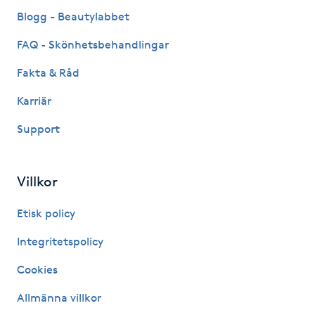
Fransk manikyr
Blogg - Beautylabbet
FAQ - Skönhetsbehandlingar
Fransrengöring
Fakta & Råd
Frekvensterapi
Karriär
Support
Friskvård
Friskvårdsmassage
Villkor
Frisör
Etisk policy
Integritetspolicy
Funktionsanalys
Cookies
Färgning
Allmänna villkor