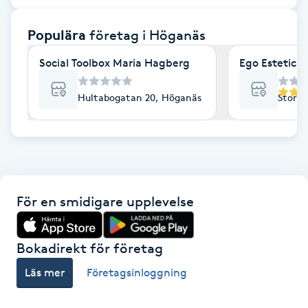
F
Populära
företag
i Höganäs
Face framing
Social Toolbox Maria Hagberg
Ego Estetica
Faceliftmassage
Hultabogatan 20, Höganäs
Storga
Fet hårbotten
Fettreducering
För en smidigare upplevelse
Fibromassage
Fillers
Bokadirekt för företag
Läs mer
Företagsinloggning
Fotmassage