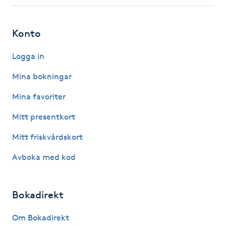
Fotsvamp
Konto
Fotvård
Logga in
Fransar
Mina bokningar
Fransborttagning
Mina favoriter
Mitt presentkort
Fransfärgning
Mitt friskvårdskort
Fransförlängning
Avboka med kod
Fransförlängning Megavolym
Bokadirekt
Fransförlängning Volym
Om Bokadirekt