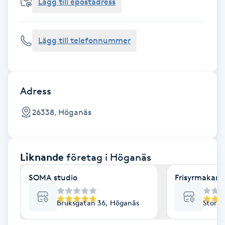
Cryoterapi
Lägg till epostadress
D
Lägg till telefonnummer
Damklippning
Dermapen
Adress
Diamantslipning
26338, Höganäs
E
Enzympeeling
Liknande
företag
i Höganäs
Extensions
SOMA studio
Frisyrmakar
Extensions borttagning
Bruksgatan 36, Höganäs
Storga
Eyeliner-tatuering