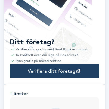
Babylights
Balayage
Bambumassage
Ditt företag?
Verifiera dig gratis med BankID på en minut
Barber
Ta kontroll över din sida på Bokadirekt
Syns gratis på bokadirekt.se
Barnklippning
Verifiera ditt företag
BIAB
Blowout
Tjänster
Bottenfärg