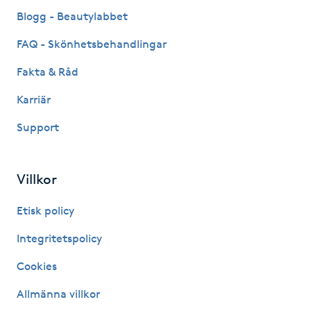
Fransk manikyr
Blogg - Beautylabbet
FAQ - Skönhetsbehandlingar
Fransrengöring
Fakta & Råd
Frekvensterapi
Karriär
Support
Friskvård
Friskvårdsmassage
Villkor
Frisör
Etisk policy
Integritetspolicy
Funktionsanalys
Cookies
Färgning
Allmänna villkor