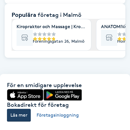
F
Populära
företag
i Malmö
Face framing
Kiropraktor och Massage | Kroppia
ANATOMIVÄRK
Faceliftmassage
Föreningsgatan 26, Malmö
Holmg
Fet hårbotten
Fettreducering
För en smidigare upplevelse
Fibromassage
Fillers
Bokadirekt för företag
Läs mer
Företagsinloggning
Fotmassage