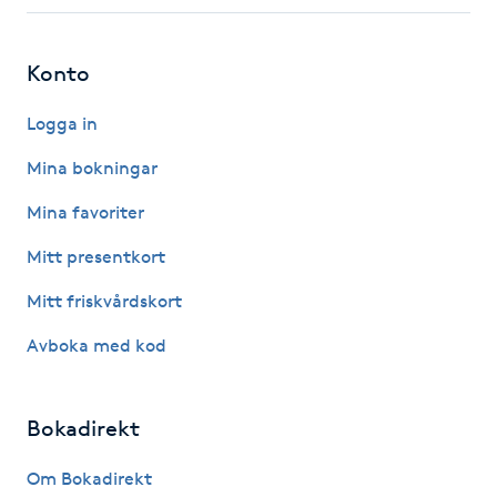
Fotsvamp
Konto
Fotvård
Logga in
Fransar
Mina bokningar
Fransborttagning
Mina favoriter
Mitt presentkort
Fransfärgning
Mitt friskvårdskort
Fransförlängning
Avboka med kod
Fransförlängning Megavolym
Bokadirekt
Fransförlängning Volym
Om Bokadirekt