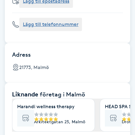
Cryoterapi
Lägg till epostadress
D
Lägg till telefonnummer
Damklippning
Dermapen
Adress
Diamantslipning
21773, Malmö
E
Enzympeeling
Liknande
företag
i Malmö
Extensions
Harandi wellness therapy
HEAD SPA S
Extensions borttagning
Arkitektgatan 23, Malmö
Drott
Eyeliner-tatuering