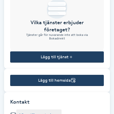
Brynformning
Vilka tjänster erbjuder
Brynfärgning
företaget?
Tjänster går för nuvarande inte att boka via
Brynplockning
Bokadirekt
Bröllopsuppsättning
Lägg till tjänst
C
Celluliter
Lägg till hemsida
Coachning
Color correction
Kontakt