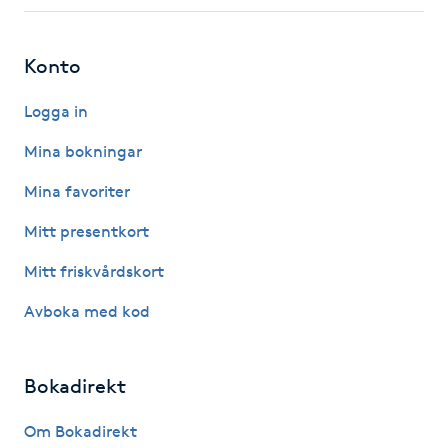
Fotsvamp
Konto
Fotvård
Logga in
Fransar
Mina bokningar
Fransborttagning
Mina favoriter
Mitt presentkort
Fransfärgning
Mitt friskvårdskort
Fransförlängning
Avboka med kod
Fransförlängning Megavolym
Bokadirekt
Fransförlängning Volym
Om Bokadirekt