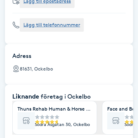
Cryoterapi
Lägg till epostadress
D
Lägg till telefonnummer
Damklippning
Dermapen
Adress
Diamantslipning
81631, Ockelbo
E
Enzympeeling
Liknande
företag
i Ockelbo
Extensions
Thuns Rehab Human & Horse Care Solutions
Face and Bea
Extensions borttagning
Södra Åsgatan 30, Ockelbo
Södra 
Eyeliner-tatuering