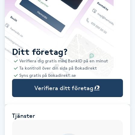
Babylights
Balayage
Bambumassage
Ditt företag?
Verifiera dig gratis med BankID på en minut
Barber
Ta kontroll över din sida på Bokadirekt
Syns gratis på bokadirekt.se
Barnklippning
Verifiera ditt företag
BIAB
Blowout
Tjänster
Bottenfärg