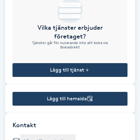
Brynformning
Vilka tjänster erbjuder
Brynfärgning
företaget?
Tjänster går för nuvarande inte att boka via
Brynplockning
Bokadirekt
Bröllopsuppsättning
Lägg till tjänst
C
Celluliter
Lägg till hemsida
Coachning
Color correction
Kontakt