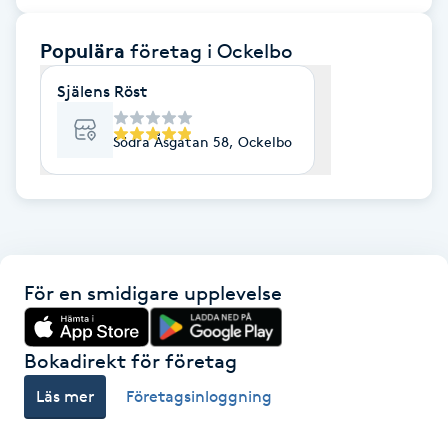
F
Populära
företag
i Ockelbo
Face framing
Själens Röst
Faceliftmassage
Södra Åsgatan 58, Ockelbo
Fet hårbotten
Fettreducering
För en smidigare upplevelse
Fibromassage
Fillers
Bokadirekt för företag
Läs mer
Företagsinloggning
Fotmassage