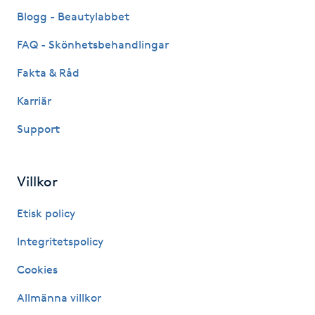
Fransk manikyr
Blogg - Beautylabbet
FAQ - Skönhetsbehandlingar
Fransrengöring
Fakta & Råd
Frekvensterapi
Karriär
Support
Friskvård
Friskvårdsmassage
Villkor
Frisör
Etisk policy
Integritetspolicy
Funktionsanalys
Cookies
Färgning
Allmänna villkor