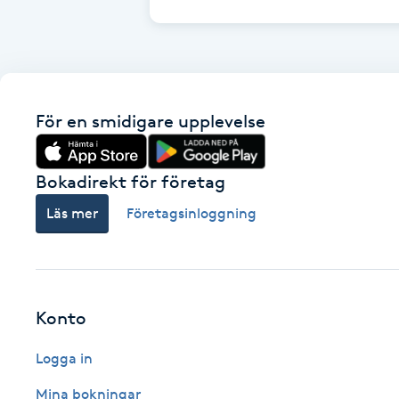
Brynformning
Brynfärgning
För en smidigare upplevelse
Brynplockning
Bokadirekt för företag
Bröllopsuppsättning
Läs mer
Företagsinloggning
C
Celluliter
Coachning
Konto
Logga in
Color correction
Mina bokningar