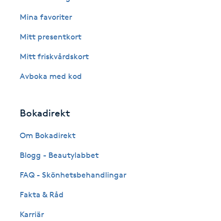
Cryoterapi
Mina favoriter
D
Mitt presentkort
Damklippning
Mitt friskvårdskort
Dermapen
Avboka med kod
Diamantslipning
Bokadirekt
E
Om Bokadirekt
Enzympeeling
Blogg - Beautylabbet
Extensions
FAQ - Skönhetsbehandlingar
Fakta & Råd
Extensions borttagning
Karriär