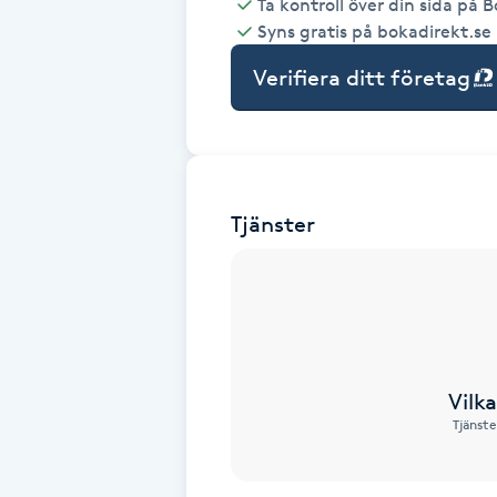
Ta kontroll över din sida på 
Syns gratis på bokadirekt.se
Babylights
Verifiera ditt företag
Balayage
Bambumassage
Tjänster
Barber
Barnklippning
BIAB
Vilk
Blowout
Tjänste
Bottenfärg