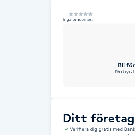
Alternativmedicin
Inga omdömen
Andningsmassage
Ansiktslyft utan kirurgi
Aromamassage
Bli f
Företaget h
Ashtanga Yoga
Ayurveda
Ayurvedisk Massage
Ditt företag
Ansiktsbehandling djuprengörande
Verifiera dig gratis med Ban
B