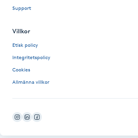
Eyeliner-tatuering
Support
F
Face framing
Villkor
Faceliftmassage
Etisk policy
Integritetspolicy
Fet hårbotten
Cookies
Fettreducering
Allmänna villkor
Fibromassage
Fillers
Fotmassage