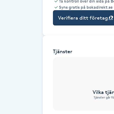
Ta kontroll över din sida på 
Syns gratis på bokadirekt.se
Babylights
Verifiera ditt företag
Balayage
Bambumassage
Tjänster
Barber
Barnklippning
BIAB
Vilka tjä
Blowout
Tjänster går f
Bottenfärg