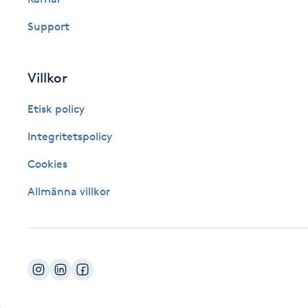
Fotsvamp
Support
Fotvård
Villkor
Fransar
Etisk policy
Fransborttagning
Integritetspolicy
Cookies
Fransfärgning
Allmänna villkor
Fransförlängning
Fransförlängning Megavolym
Fransförlängning Volym