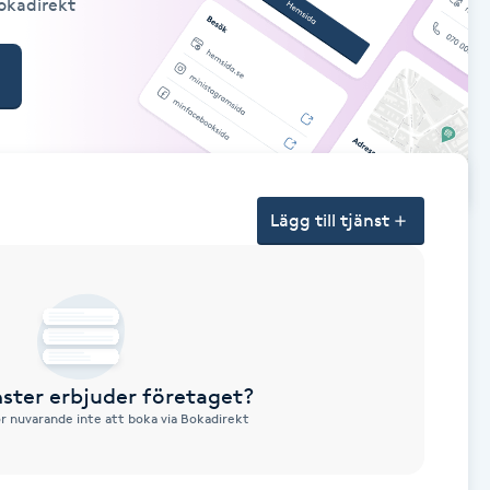
Bokadirekt
Lägg till tjänst
nster erbjuder företaget?
ör nuvarande inte att boka via Bokadirekt