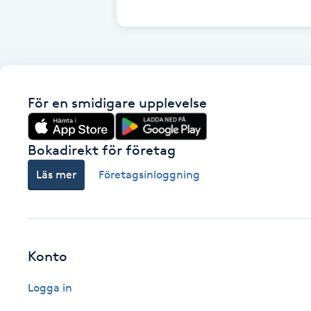
Cryoterapi
D
Damklippning
För en smidigare upplevelse
Dermapen
Diamantslipning
Bokadirekt för företag
E
Läs mer
Företagsinloggning
Enzympeeling
Extensions
Konto
Extensions borttagning
Logga in