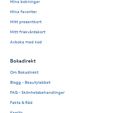
Eyeliner-tatuering
Mina bokningar
F
Mina favoriter
Face framing
Mitt presentkort
Mitt friskvårdskort
Faceliftmassage
Avboka med kod
Fet hårbotten
Bokadirekt
Fettreducering
Om Bokadirekt
Fibromassage
Blogg - Beautylabbet
Fillers
FAQ - Skönhetsbehandlingar
Fakta & Råd
Fotmassage
Karriär