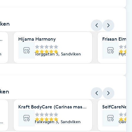
iken
spa
Hijama Harmony
Frissan Elmir
n
Torggatan 5, Sandviken
Hyttga
iken
Kraft BodyCare (Carinas massage)
SelfCareNess
en
Falkvägen 3, Sandviken
Gävlev