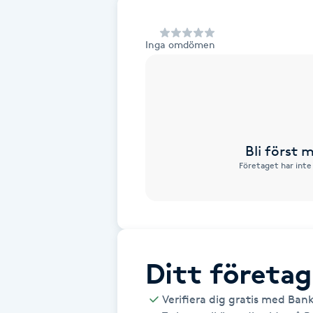
Alternativmedicin
Inga omdömen
Andningsmassage
Ansiktslyft utan kirurgi
Aromamassage
Bli först
Företaget har inte
Ashtanga Yoga
Ayurveda
Ayurvedisk Massage
Ditt företag
Ansiktsbehandling djuprengörande
Verifiera dig gratis med Ban
B