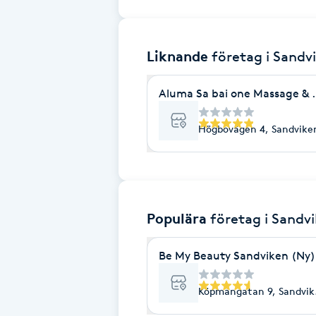
Brynformning
Liknande
företag
i Sandv
Brynfärgning
Aluma Sa bai one Massage & 
Brynplockning
Högbovägen 4, Sandvike
Bröllopsuppsättning
C
Celluliter
Populära
företag
i Sandv
Coachning
Be My Beauty Sandviken (Ny)
Color correction
Köpmangatan 9, Sandvik