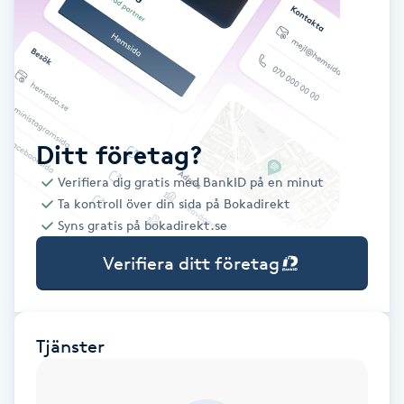
Babylights
Balayage
Bambumassage
Ditt företag?
Verifiera dig gratis med BankID på en minut
Barber
Ta kontroll över din sida på Bokadirekt
Syns gratis på bokadirekt.se
Barnklippning
Verifiera ditt företag
BIAB
Blowout
Tjänster
Bottenfärg