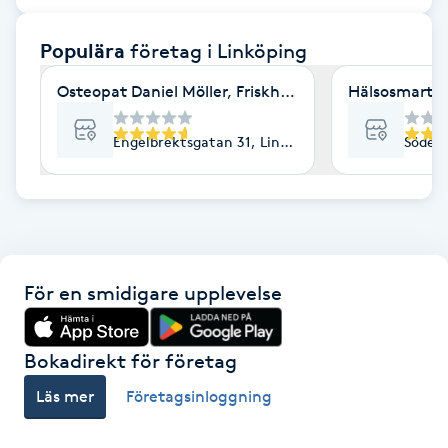
F
Populära
företag
i Linköping
Face framing
Osteopat Daniel Möller, Friskhuset
Hälsosmart J
Faceliftmassage
Engelbrektsgatan 31, Linköping
Söderl
Fet hårbotten
Fettreducering
För en smidigare upplevelse
Fibromassage
Fillers
Bokadirekt för företag
Läs mer
Företagsinloggning
Fotmassage