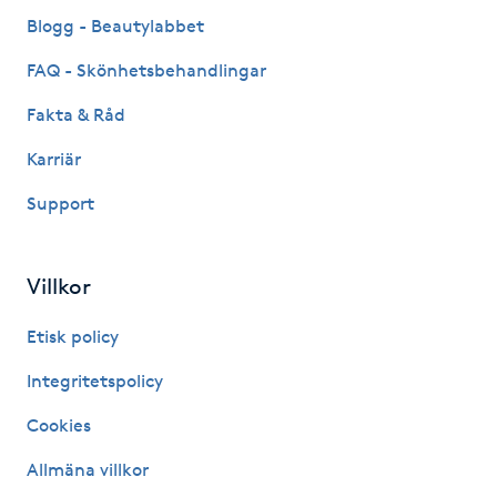
Fransk manikyr
Blogg - Beautylabbet
FAQ - Skönhetsbehandlingar
Fransrengöring
Fakta & Råd
Frekvensterapi
Karriär
Support
Friskvård
Friskvårdsmassage
Villkor
Frisör
Etisk policy
Integritetspolicy
Funktionsanalys
Cookies
Färgning
Allmäna villkor