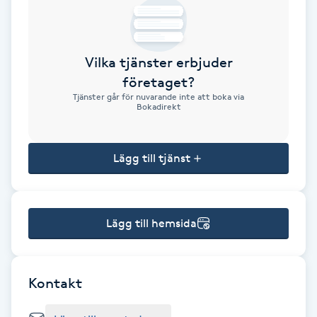
Brynformning
Vilka tjänster erbjuder
Brynfärgning
företaget?
Tjänster går för nuvarande inte att boka via
Brynplockning
Bokadirekt
Bröllopsuppsättning
Lägg till tjänst
C
Celluliter
Lägg till hemsida
Coachning
Color correction
Kontakt