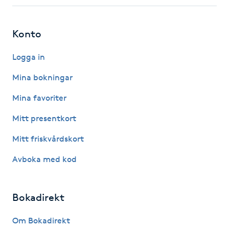
Fotsvamp
Konto
Fotvård
Logga in
Fransar
Mina bokningar
Fransborttagning
Mina favoriter
Mitt presentkort
Fransfärgning
Mitt friskvårdskort
Fransförlängning
Avboka med kod
Fransförlängning Megavolym
Bokadirekt
Fransförlängning Volym
Om Bokadirekt