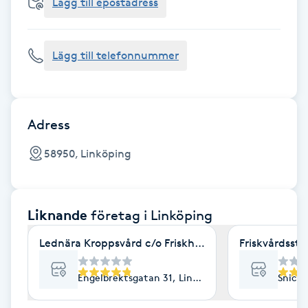
Cryoterapi
Lägg till epostadress
D
Lägg till telefonnummer
Damklippning
Dermapen
Adress
Diamantslipning
58950, Linköping
E
Enzympeeling
Liknande
företag
i Linköping
Extensions
Lednära Kroppsvård c/o Friskhuset
Friskvårdsst
Extensions borttagning
Engelbrektsgatan 31, Linköping
Snicka
Eyeliner-tatuering