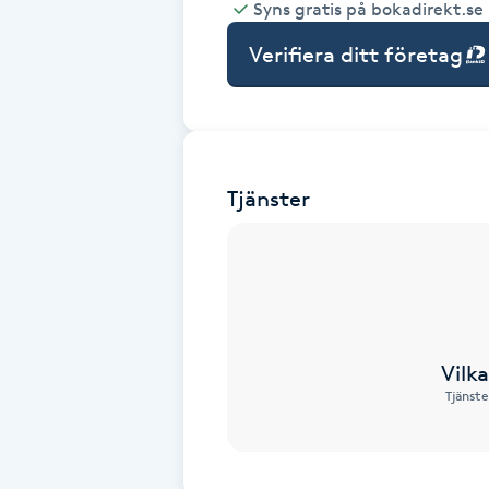
Syns gratis på bokadirekt.se
Babylights
Verifiera ditt företag
Balayage
Bambumassage
Tjänster
Barber
Barnklippning
BIAB
Vilk
Tjänste
Blowout
Bottenfärg