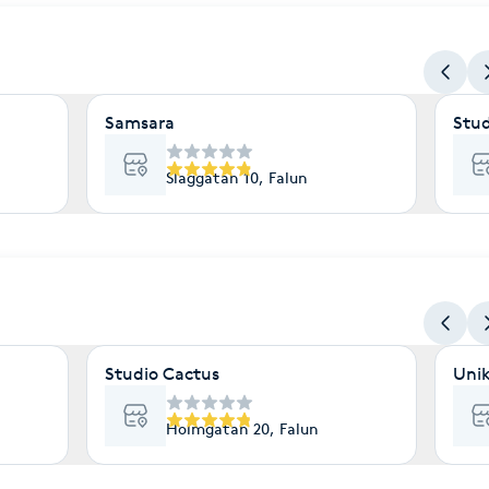
Samsara
Stu
Slaggatan 10, Falun
Studio Cactus
Uni
Holmgatan 20, Falun