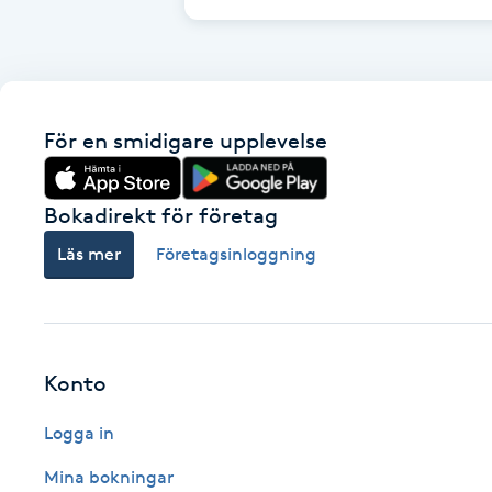
Cryoterapi
D
Damklippning
För en smidigare upplevelse
Dermapen
Bokadirekt för företag
Diamantslipning
Läs mer
Företagsinloggning
E
Enzympeeling
Extensions
Konto
Logga in
Extensions borttagning
Mina bokningar