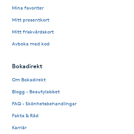
Eyeliner-tatuering
Mina favoriter
F
Mitt presentkort
Face framing
Mitt friskvårdskort
Faceliftmassage
Avboka med kod
Fet hårbotten
Bokadirekt
Fettreducering
Om Bokadirekt
Blogg - Beautylabbet
Fibromassage
FAQ - Skönhetsbehandlingar
Fillers
Fakta & Råd
Fotmassage
Karriär