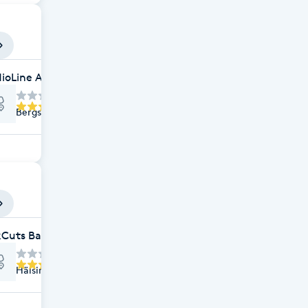
dioLine Aquaroom
Bergshauptmansgatan 56, Falun
kCuts Barbershop
Hälsinggårdsvägen 11C, Falun