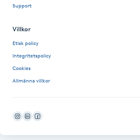
Support
Fotsvamp
Fotvård
Villkor
Etisk policy
Fransar
Integritetspolicy
Fransborttagning
Cookies
Fransfärgning
Allmänna villkor
Fransförlängning
Fransförlängning Megavolym
Fransförlängning Volym