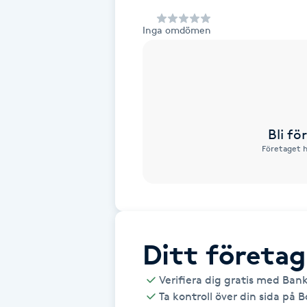
Alternativmedicin
Inga omdömen
Andningsmassage
Ansiktslyft utan kirurgi
Aromamassage
Bli f
Företaget h
Ashtanga Yoga
Ayurveda
Ayurvedisk Massage
Ditt företag
Verifiera dig gratis med Ban
Ansiktsbehandling djuprengörande
Ta kontroll över din sida på 
B