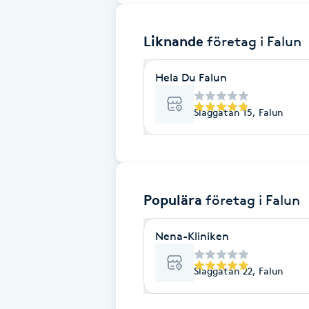
Brynformning
Liknande
företag
i Falun
Brynfärgning
Hela Du Falun
Brynplockning
Slaggatan 15, Falun
Bröllopsuppsättning
C
Populära
företag
i Falun
Celluliter
Nena-Kliniken
Coachning
Slaggatan 22, Falun
Color correction