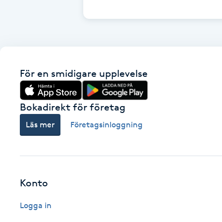
Cryoterapi
D
Damklippning
För en smidigare upplevelse
Dermapen
Diamantslipning
Bokadirekt för företag
E
Läs mer
Företagsinloggning
Enzympeeling
Extensions
Konto
Extensions borttagning
Logga in