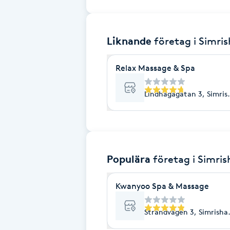
Brynformning
Liknande
företag
i Simri
Brynfärgning
Relax Massage & Spa
Brynplockning
Lindhagagatan 3, Simri
Bröllopsuppsättning
C
Celluliter
Populära
företag
i Simri
Coachning
Kwanyoo Spa & Massage
Color correction
Strandvägen 3, Simrish