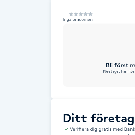
Alternativmedicin
Inga omdömen
Andningsmassage
Ansiktslyft utan kirurgi
Aromamassage
Bli först
Företaget har inte
Ashtanga Yoga
Ayurveda
Ayurvedisk Massage
Ditt företag
Ansiktsbehandling djuprengörande
Verifiera dig gratis med Ban
B