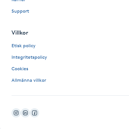
Fotsvamp
Support
Fotvård
Villkor
Fransar
Etisk policy
Fransborttagning
Integritetspolicy
Cookies
Fransfärgning
Allmänna villkor
Fransförlängning
Fransförlängning Megavolym
Fransförlängning Volym