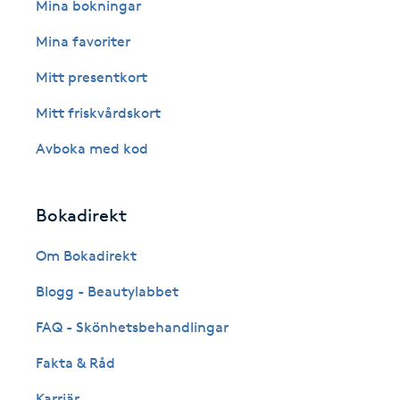
Eyeliner-tatuering
Mina bokningar
F
Mina favoriter
Face framing
Mitt presentkort
Mitt friskvårdskort
Faceliftmassage
Avboka med kod
Fet hårbotten
Bokadirekt
Fettreducering
Om Bokadirekt
Fibromassage
Blogg - Beautylabbet
Fillers
FAQ - Skönhetsbehandlingar
Fakta & Råd
Fotmassage
Karriär