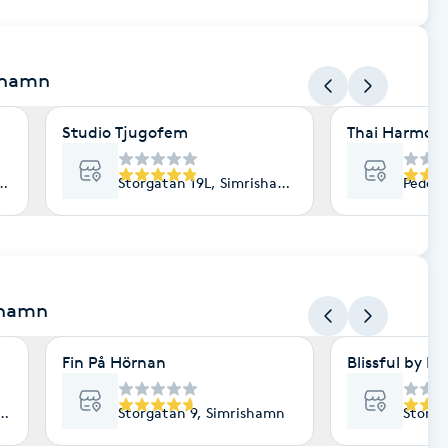
shamn
Studio Tjugofem
Thai Harmon
shamn
Storgatan 19L, Simrishamn
Peder 
shamn
Fin På Hörnan
Blissful by Lo
amn
Storgatan 9, Simrishamn
Storga