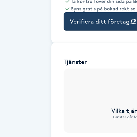
Ta kontroll över din sida på 
Syns gratis på bokadirekt.se
Babylights
Verifiera ditt företag
Balayage
Bambumassage
Tjänster
Barber
Barnklippning
BIAB
Vilka tjä
Blowout
Tjänster går f
Bottenfärg