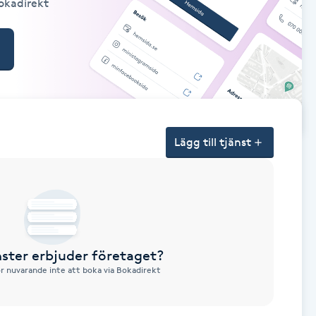
Bokadirekt
Lägg till tjänst
nster erbjuder företaget?
ör nuvarande inte att boka via Bokadirekt