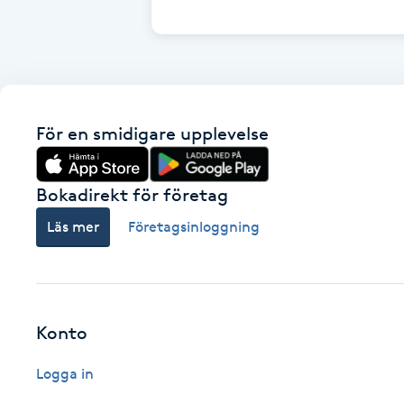
Cryoterapi
D
Damklippning
För en smidigare upplevelse
Dermapen
Diamantslipning
Bokadirekt för företag
E
Läs mer
Företagsinloggning
Enzympeeling
Extensions
Konto
Extensions borttagning
Logga in