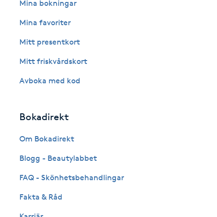
Eyeliner-tatuering
Mina bokningar
F
Mina favoriter
Face framing
Mitt presentkort
Mitt friskvårdskort
Faceliftmassage
Avboka med kod
Fet hårbotten
Bokadirekt
Fettreducering
Om Bokadirekt
Fibromassage
Blogg - Beautylabbet
Fillers
FAQ - Skönhetsbehandlingar
Fakta & Råd
Fotmassage
Karriär