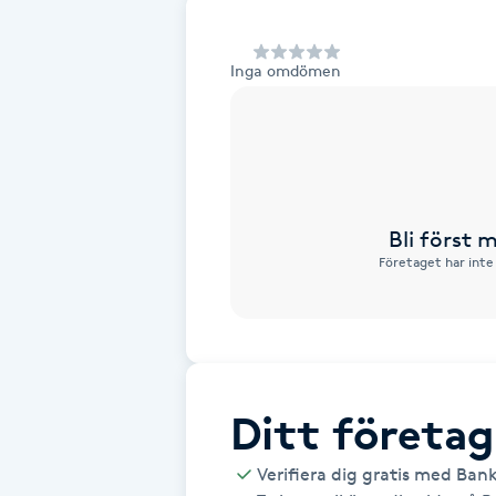
Alternativmedicin
Inga omdömen
Andningsmassage
Ansiktslyft utan kirurgi
Aromamassage
Bli först
Företaget har inte
Ashtanga Yoga
Ayurveda
Ayurvedisk Massage
Ditt företag
Ansiktsbehandling djuprengörande
Verifiera dig gratis med Ban
B