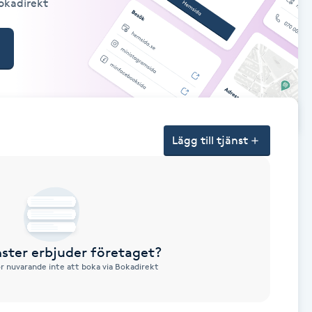
Bokadirekt
Lägg till tjänst
nster erbjuder företaget?
ör nuvarande inte att boka via Bokadirekt