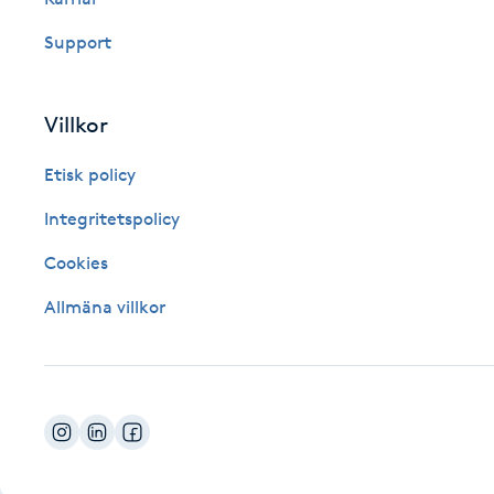
Fotsvamp
Support
Fotvård
Villkor
Fransar
Etisk policy
Fransborttagning
Integritetspolicy
Cookies
Fransfärgning
Allmäna villkor
Fransförlängning
Fransförlängning Megavolym
Fransförlängning Volym