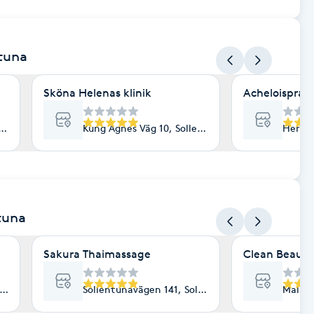
ntuna
Sköna Helenas klinik
Acheloisprak
ntuna
Kung Agnes Väg 10, Sollentuna
Hertig
ntuna
Sakura Thaimassage
Clean Beauty
tuna
Sollentunavägen 141, Sollentuna
Malmvä