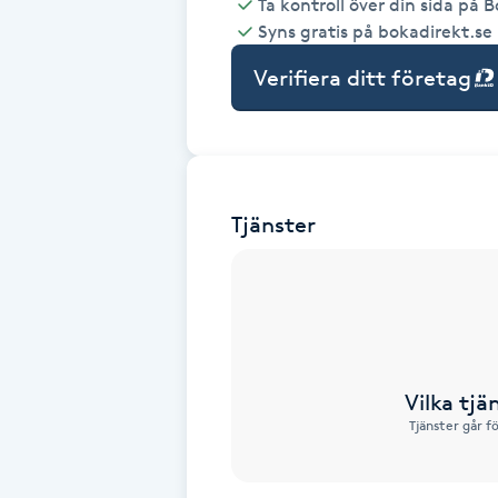
Ta kontroll över din sida på 
Syns gratis på bokadirekt.se
Babylights
Verifiera ditt företag
Balayage
Bambumassage
Tjänster
Barber
Barnklippning
BIAB
Vilka tjä
Blowout
Tjänster går f
Bottenfärg