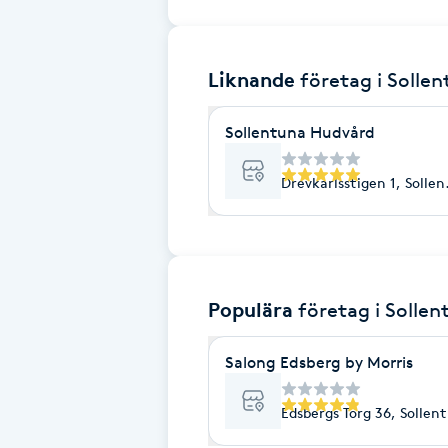
Brynformning
Liknande
företag
i Solle
Brynfärgning
Sollentuna Hudvård
Brynplockning
Drevkarlsstigen 1, Solle
Bröllopsuppsättning
C
Celluliter
Populära
företag
i Solle
Coachning
Salong Edsberg by Morris
Color correction
Edsbergs Torg 36, Sollen