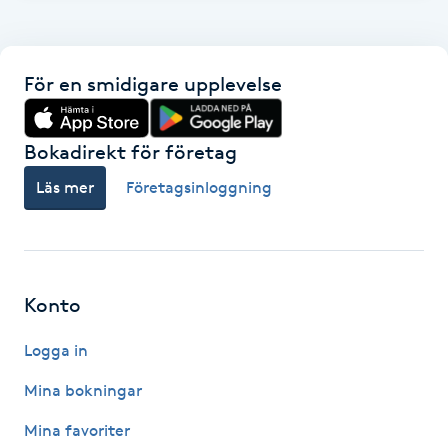
F
Face framing
För en smidigare upplevelse
Faceliftmassage
Bokadirekt för företag
Fet hårbotten
Läs mer
Företagsinloggning
Fettreducering
Fibromassage
Konto
Logga in
Fillers
Mina bokningar
Fotmassage
Mina favoriter