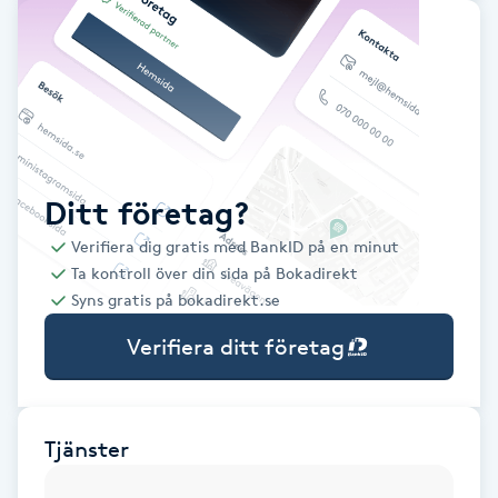
Babylights
Balayage
Bambumassage
Ditt företag?
Barber
Verifiera dig gratis med BankID på en minut
Ta kontroll över din sida på Bokadirekt
Barnklippning
Syns gratis på bokadirekt.se
Verifiera ditt företag
BIAB
Blowout
Tjänster
Bottenfärg