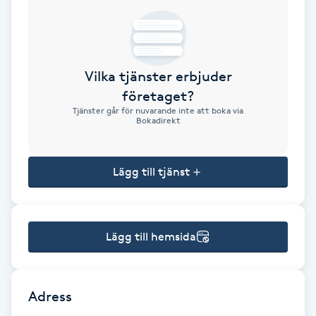
Brynformning
Brynfärgning
Vilka tjänster erbjuder
företaget?
Brynplockning
Tjänster går för nuvarande inte att boka via
Bokadirekt
Bröllopsuppsättning
C
Lägg till tjänst
Celluliter
Lägg till hemsida
Coachning
Color correction
Adress