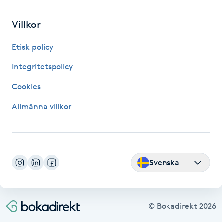
Fransk manikyr
Villkor
Fransrengöring
Etisk policy
Frekvensterapi
Integritetspolicy
Cookies
Friskvård
Allmänna villkor
Friskvårdsmassage
Frisör
Svenska
Funktionsanalys
Färgning
© Bokadirekt
2026