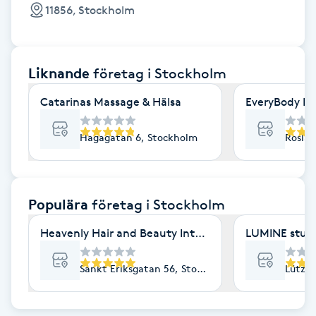
Cryoterapi
11856, Stockholm
D
Damklippning
Liknande
företag
i Stockholm
Dermapen
Catarinas Massage & Hälsa
EveryBody La
Diamantslipning
Hagagatan 6, Stockholm
Roslag
E
Enzympeeling
Populära
företag
i Stockholm
Heavenly Hair and Beauty International- Ekologisk 
LUMINE stud
Extensions
Sankt Eriksgatan 56, Stockholm
Lützen
Extensions borttagning
Eyeliner-tatuering