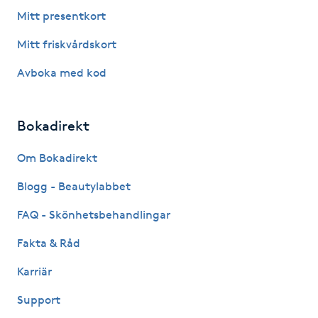
Fotsvamp
Mitt presentkort
Mitt friskvårdskort
Fotvård
Avboka med kod
Fransar
Bokadirekt
Fransborttagning
Om Bokadirekt
Fransfärgning
Blogg - Beautylabbet
Fransförlängning
FAQ - Skönhetsbehandlingar
Fakta & Råd
Fransförlängning Megavolym
Karriär
Fransförlängning Volym
Support