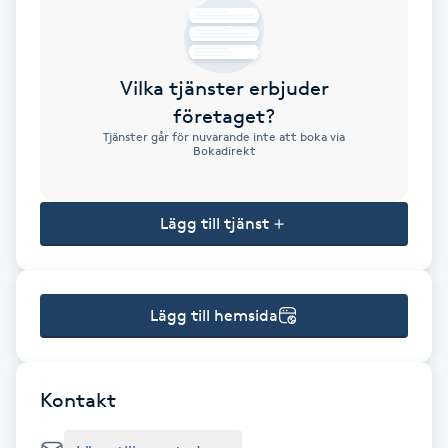
Brynformning
Vilka tjänster erbjuder
Brynfärgning
företaget?
Tjänster går för nuvarande inte att boka via
Brynplockning
Bokadirekt
Bröllopsuppsättning
Lägg till tjänst
C
Celluliter
Lägg till hemsida
Coachning
Color correction
Kontakt