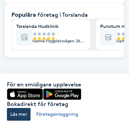
F
Populära
företag
i Torslanda
Face framing
Torslanda Hudklinik
Punctum ma
Faceliftmassage
Gamla Flygplatsvägen 26a, Torslanda
Gamla 
Fet hårbotten
Fettreducering
För en smidigare upplevelse
Fibromassage
Fillers
Bokadirekt för företag
Läs mer
Företagsinloggning
Fotmassage