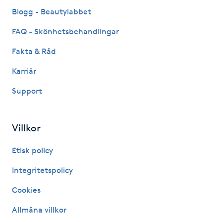
Fransk manikyr
Blogg - Beautylabbet
FAQ - Skönhetsbehandlingar
Fransrengöring
Fakta & Råd
Frekvensterapi
Karriär
Support
Friskvård
Friskvårdsmassage
Villkor
Frisör
Etisk policy
Integritetspolicy
Funktionsanalys
Cookies
Färgning
Allmäna villkor