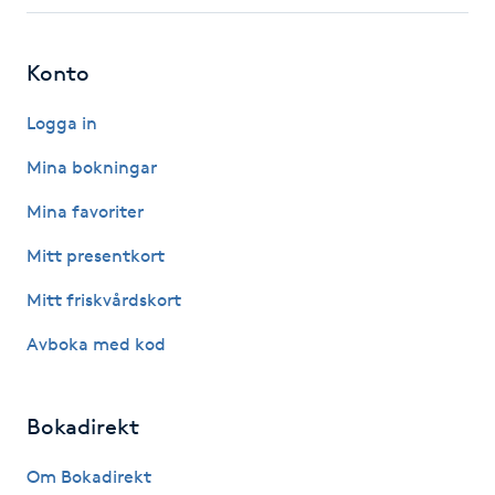
Fotsvamp
Konto
Fotvård
Logga in
Fransar
Mina bokningar
Fransborttagning
Mina favoriter
Mitt presentkort
Fransfärgning
Mitt friskvårdskort
Fransförlängning
Avboka med kod
Fransförlängning Megavolym
Bokadirekt
Fransförlängning Volym
Om Bokadirekt