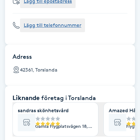
Cryoterapi
Lägg till epostadress
D
Lägg till telefonnummer
Damklippning
Dermapen
Adress
Diamantslipning
42361, Torslanda
E
Enzympeeling
Liknande
företag
i Torslanda
Extensions
sandras skönhetsvård
Amazed Hårs
Extensions borttagning
Gamla Flygplatsvägen 18, Torslanda
Flygfä
Eyeliner-tatuering