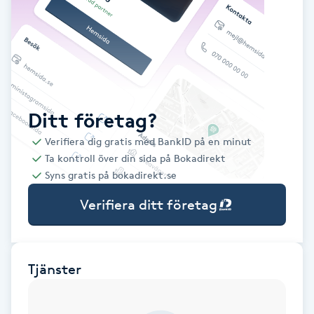
Babylights
Balayage
Bambumassage
Ditt företag?
Verifiera dig gratis med BankID på en minut
Barber
Ta kontroll över din sida på Bokadirekt
Syns gratis på bokadirekt.se
Barnklippning
Verifiera ditt företag
BIAB
Blowout
Tjänster
Bottenfärg