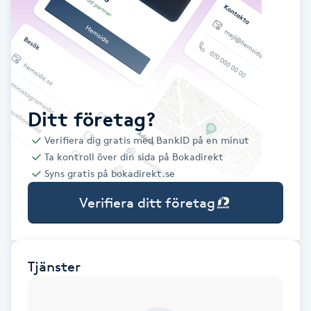
Babylights
Balayage
Bambumassage
Ditt företag?
Verifiera dig gratis med BankID på en minut
Barber
Ta kontroll över din sida på Bokadirekt
Syns gratis på bokadirekt.se
Barnklippning
Verifiera ditt företag
BIAB
Blowout
Tjänster
Bottenfärg