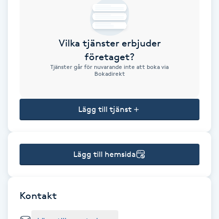
Brynformning
Vilka tjänster erbjuder
Brynfärgning
företaget?
Tjänster går för nuvarande inte att boka via
Brynplockning
Bokadirekt
Bröllopsuppsättning
Lägg till tjänst
C
Celluliter
Lägg till hemsida
Coachning
Color correction
Kontakt