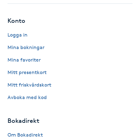
Fotsvamp
Konto
Fotvård
Logga in
Fransar
Mina bokningar
Fransborttagning
Mina favoriter
Mitt presentkort
Fransfärgning
Mitt friskvårdskort
Fransförlängning
Avboka med kod
Fransförlängning Megavolym
Bokadirekt
Fransförlängning Volym
Om Bokadirekt