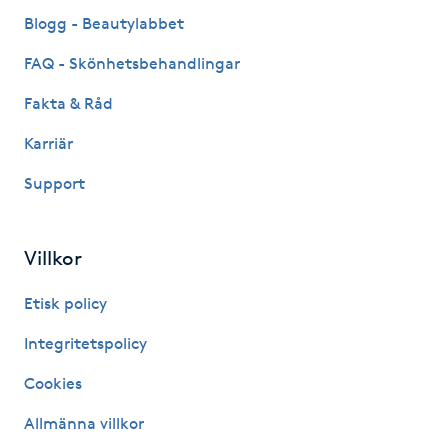
Fransk manikyr
Blogg - Beautylabbet
FAQ - Skönhetsbehandlingar
Fransrengöring
Fakta & Råd
Frekvensterapi
Karriär
Support
Friskvård
Friskvårdsmassage
Villkor
Frisör
Etisk policy
Integritetspolicy
Funktionsanalys
Cookies
Färgning
Allmänna villkor