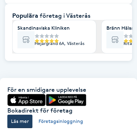
F
Populära
företag
i Västerås
Face framing
Skandinaviska Kliniken
Bränn Hälsa 
Faceliftmassage
Hejargränd 6A, Västerås
Ritarg
Fet hårbotten
Fettreducering
För en smidigare upplevelse
Fibromassage
Fillers
Bokadirekt för företag
Läs mer
Företagsinloggning
Fotmassage