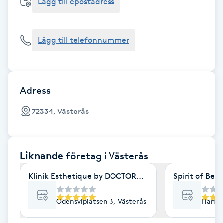
Cryoterapi
Lägg till epostadress
D
Lägg till telefonnummer
Damklippning
Dermapen
Adress
Diamantslipning
72334, Västerås
E
Enzympeeling
Liknande
företag
i Västerås
Extensions
Klinik Esthetique by DOCTOROLS
Spirit of Bea
Extensions borttagning
Odensviplatsen 3, Västerås
Hamma
Eyeliner-tatuering