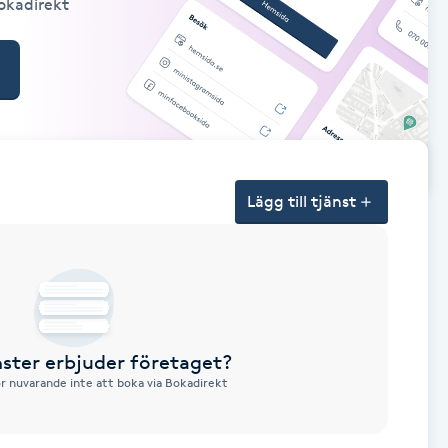
Bokadirekt
Lägg till tjänst
nster erbjuder företaget?
ör nuvarande inte att boka via Bokadirekt