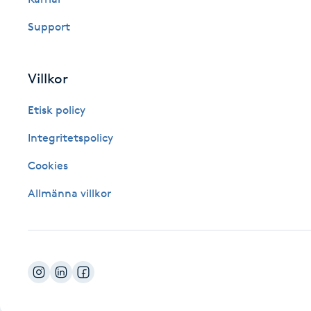
Fotsvamp
Support
Fotvård
Villkor
Fransar
Etisk policy
Fransborttagning
Integritetspolicy
Cookies
Fransfärgning
Allmänna villkor
Fransförlängning
Fransförlängning Megavolym
Fransförlängning Volym