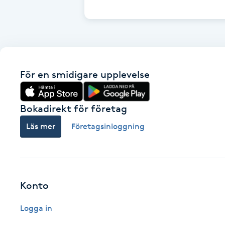
Cryoterapi
D
Damklippning
För en smidigare upplevelse
Dermapen
Diamantslipning
Bokadirekt för företag
E
Läs mer
Företagsinloggning
Enzympeeling
Extensions
Konto
Extensions borttagning
Logga in