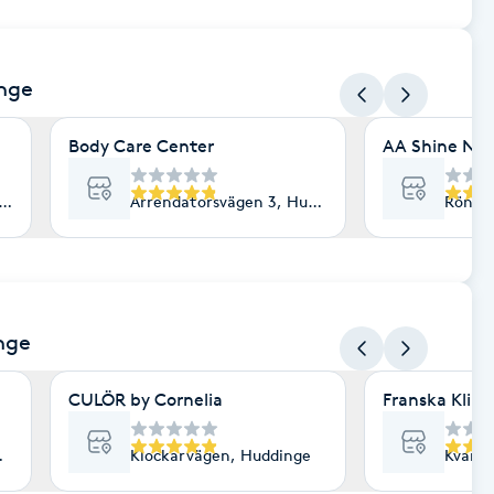
nge
Body Care Center
AA Shine Nail
inge
Arrendatorsvägen 3, Huddinge
Röntg
nge
CULÖR by Cornelia
Franska Klipp
ellness), Huddinge
Klockarvägen, Huddinge
Kvarnb