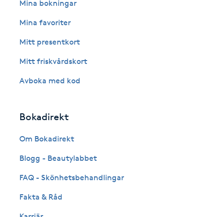
Eyeliner-tatuering
Mina bokningar
F
Mina favoriter
Face framing
Mitt presentkort
Mitt friskvårdskort
Faceliftmassage
Avboka med kod
Fet hårbotten
Bokadirekt
Fettreducering
Om Bokadirekt
Fibromassage
Blogg - Beautylabbet
Fillers
FAQ - Skönhetsbehandlingar
Fakta & Råd
Fotmassage
Karriär