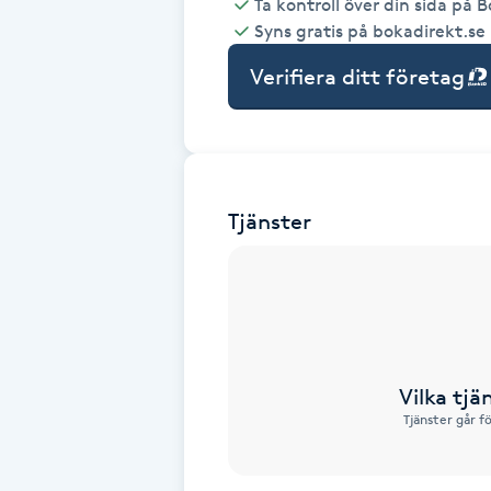
Ta kontroll över din sida på 
Syns gratis på bokadirekt.se
Babylights
Verifiera ditt företag
Balayage
Bambumassage
Tjänster
Barber
Barnklippning
BIAB
Vilka tjä
Blowout
Tjänster går f
Bottenfärg