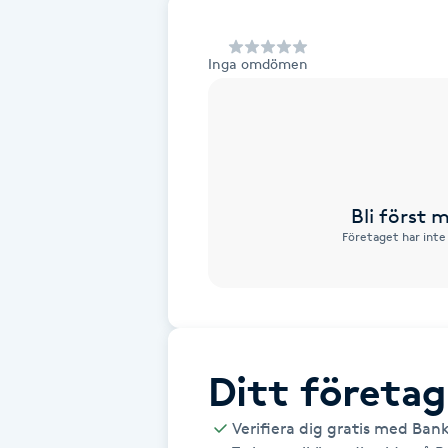
Alternativmedicin
Inga omdömen
Andningsmassage
Ansiktslyft utan kirurgi
Aromamassage
Bli först
Företaget har inte
Ashtanga Yoga
Ayurveda
Ayurvedisk Massage
Ditt företag
Ansiktsbehandling djuprengörande
Verifiera dig gratis med Ban
B