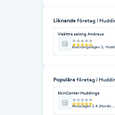
Brynformning
Liknande
företag
i Huddi
Brynfärgning
Visättra salong Andraus
Brynplockning
Kvarnängsvägen 5, Hudd
Bröllopsuppsättning
C
Celluliter
Populära
företag
i Huddi
Coachning
SkinCenter Huddinge
Color correction
Novavägen 2-4 (Nordic W