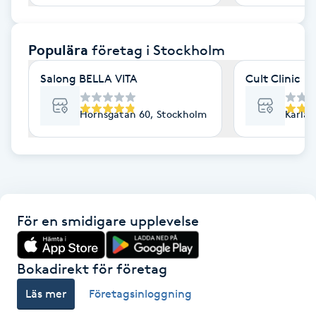
F
Populära
företag
i Stockholm
Face framing
Salong BELLA VITA
Cult Clinic
Faceliftmassage
Hornsgatan 60, Stockholm
Karlav
Fet hårbotten
Fettreducering
Fibromassage
För en smidigare upplevelse
Fillers
Bokadirekt för företag
Fotmassage
Läs mer
Företagsinloggning