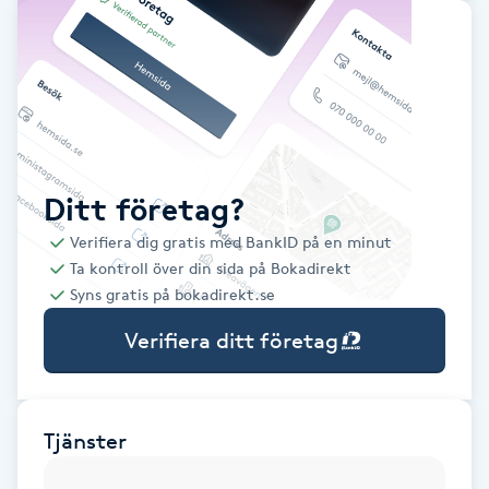
Babylights
Balayage
Bambumassage
Ditt företag?
Barber
Verifiera dig gratis med BankID på en minut
Ta kontroll över din sida på Bokadirekt
Barnklippning
Syns gratis på bokadirekt.se
Verifiera ditt företag
BIAB
Blowout
Tjänster
Bottenfärg