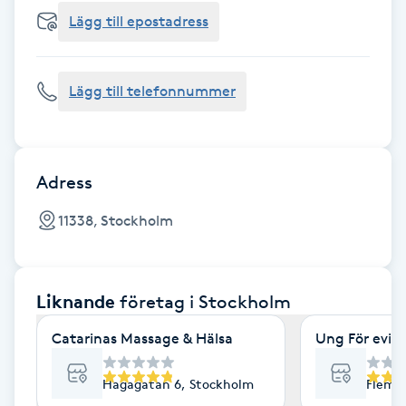
Cryoterapi
Lägg till epostadress
D
Damklippning
Lägg till telefonnummer
Dermapen
Diamantslipning
Adress
E
11338, Stockholm
Enzympeeling
Liknande
företag
i Stockholm
Extensions
Catarinas Massage & Hälsa
Ung För evig
Extensions borttagning
Hagagatan 6, Stockholm
Flemi
Eyeliner-tatuering