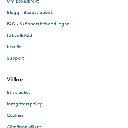
Om Bokadirekt
Fransk manikyr
Blogg - Beautylabbet
Fransrengöring
FAQ - Skönhetsbehandlingar
Fakta & Råd
Frekvensterapi
Karriär
Friskvård
Support
Friskvårdsmassage
Villkor
Frisör
Etisk policy
Funktionsanalys
Integritetspolicy
Cookies
Färgning
Allmänna villkor