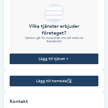
Brynformning
Brynfärgning
Vilka tjänster erbjuder
företaget?
Brynplockning
Tjänster går för nuvarande inte att boka via
Bokadirekt
Bröllopsuppsättning
C
Lägg till tjänst
Celluliter
Lägg till hemsida
Coachning
Color correction
Kontakt