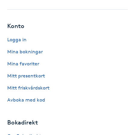
Fotsvamp
Fotvård
Konto
Fransar
Logga in
Mina bokningar
Fransborttagning
Mina favoriter
Fransfärgning
Mitt presentkort
Mitt friskvårdskort
Fransförlängning
Avboka med kod
Fransförlängning Megavolym
Bokadirekt
Fransförlängning Volym