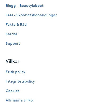
Fransk manikyr
Blogg - Beautylabbet
FAQ - Skönhetsbehandlingar
Fransrengöring
Fakta & Råd
Frekvensterapi
Karriär
Support
Friskvård
Friskvårdsmassage
Villkor
Frisör
Etisk policy
Integritetspolicy
Funktionsanalys
Cookies
Färgning
Allmänna villkor