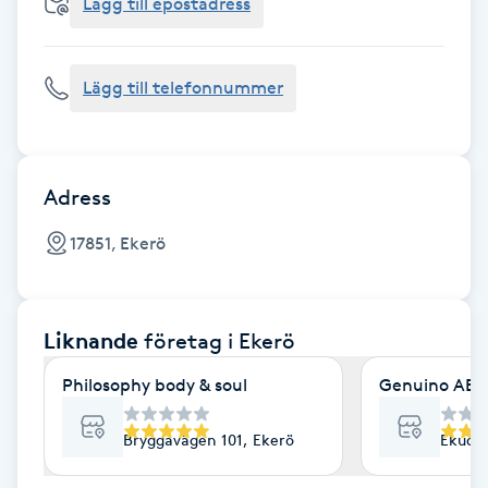
Cryoterapi
Lägg till epostadress
D
Lägg till telefonnummer
Damklippning
Dermapen
Adress
Diamantslipning
17851, Ekerö
E
Enzympeeling
Liknande
företag
i Ekerö
Extensions
Philosophy body & soul
Genuino AB
Extensions borttagning
Bryggavägen 101, Ekerö
Ekudds
Eyeliner-tatuering