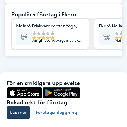
F
Populära
företag
i Ekerö
Face framing
Mälarö Friskvårdcenter Yoga, massage & Spinal flow
Ekerö Nails&
Faceliftmassage
Jungfrusundsvägen 5, Ekerö
Mälarö
Fet hårbotten
Fettreducering
För en smidigare upplevelse
Fibromassage
Fillers
Bokadirekt för företag
Läs mer
Företagsinloggning
Fotmassage