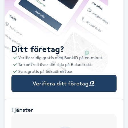
Babylights
Balayage
Bambumassage
Ditt företag?
Verifiera dig gratis med BankID på en minut
Barber
Ta kontroll över din sida på Bokadirekt
Syns gratis på bokadirekt.se
Barnklippning
Verifiera ditt företag
BIAB
Blowout
Tjänster
Bottenfärg