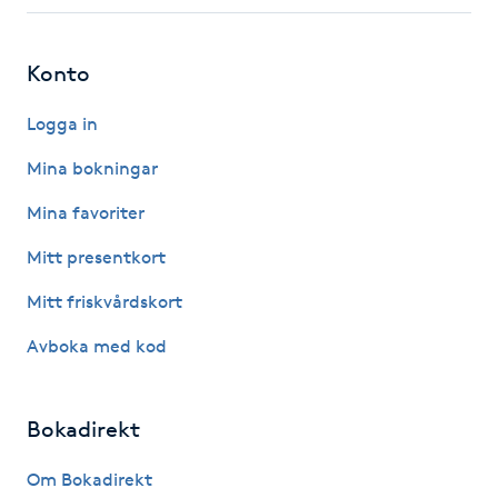
Fotsvamp
Konto
Fotvård
Logga in
Fransar
Mina bokningar
Fransborttagning
Mina favoriter
Mitt presentkort
Fransfärgning
Mitt friskvårdskort
Fransförlängning
Avboka med kod
Fransförlängning Megavolym
Bokadirekt
Fransförlängning Volym
Om Bokadirekt