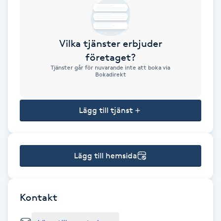
Brynformning
Vilka tjänster erbjuder
Brynfärgning
företaget?
Tjänster går för nuvarande inte att boka via
Brynplockning
Bokadirekt
Bröllopsuppsättning
Lägg till tjänst
C
Celluliter
Lägg till hemsida
Coachning
Color correction
Kontakt