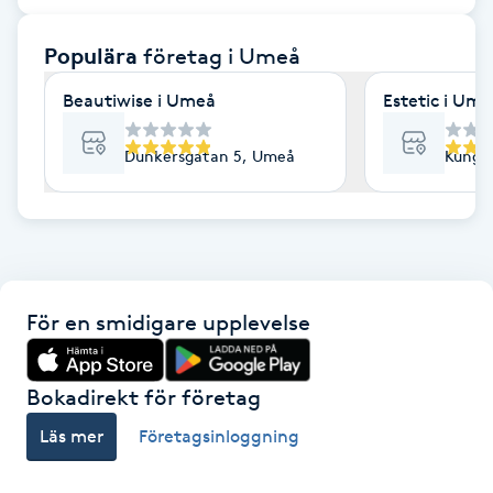
F
Populära
företag
i Umeå
Face framing
Beautiwise i Umeå
Estetic i Um
Faceliftmassage
Dunkersgatan 5, Umeå
Kungs
Fet hårbotten
Fettreducering
För en smidigare upplevelse
Fibromassage
Fillers
Bokadirekt för företag
Läs mer
Företagsinloggning
Fotmassage