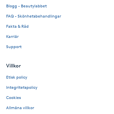
Fransk manikyr
Blogg - Beautylabbet
FAQ - Skönhetsbehandlingar
Fransrengöring
Fakta & Råd
Frekvensterapi
Karriär
Support
Friskvård
Friskvårdsmassage
Villkor
Frisör
Etisk policy
Integritetspolicy
Funktionsanalys
Cookies
Färgning
Allmäna villkor