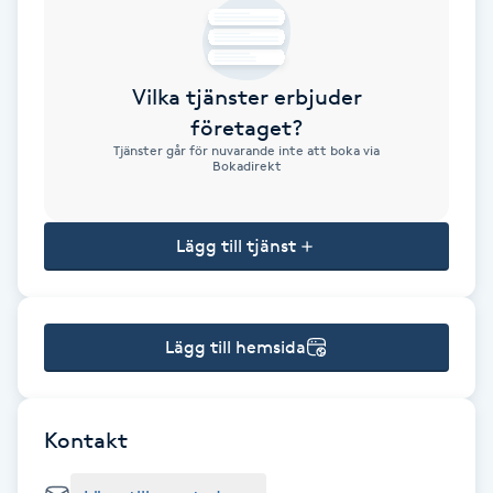
Brynformning
Vilka tjänster erbjuder
Brynfärgning
företaget?
Tjänster går för nuvarande inte att boka via
Brynplockning
Bokadirekt
Bröllopsuppsättning
Lägg till tjänst
C
Celluliter
Lägg till hemsida
Coachning
Color correction
Kontakt