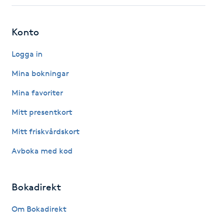
Fotsvamp
Konto
Fotvård
Logga in
Fransar
Mina bokningar
Fransborttagning
Mina favoriter
Mitt presentkort
Fransfärgning
Mitt friskvårdskort
Fransförlängning
Avboka med kod
Fransförlängning Megavolym
Bokadirekt
Fransförlängning Volym
Om Bokadirekt