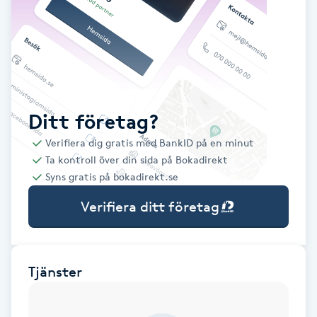
Babylights
Balayage
Bambumassage
Ditt företag?
Verifiera dig gratis med BankID på en minut
Barber
Ta kontroll över din sida på Bokadirekt
Syns gratis på bokadirekt.se
Barnklippning
Verifiera ditt företag
BIAB
Blowout
Tjänster
Bottenfärg