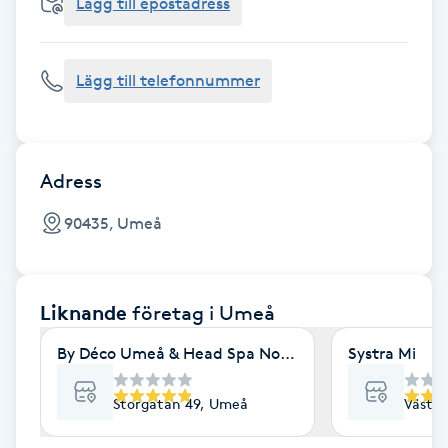
Cryoterapi
Lägg till epostadress
D
Lägg till telefonnummer
Damklippning
Dermapen
Adress
Diamantslipning
90435, Umeå
E
Enzympeeling
Liknande
företag
i Umeå
Extensions
By Déco Umeå & Head Spa Nordic
Systra Mi
Extensions borttagning
Storgatan 49, Umeå
Västra
Eyeliner-tatuering