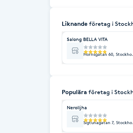
Brynformning
Liknande
företag
i Stoc
Brynfärgning
Salong BELLA VITA
Brynplockning
Hornsgatan 60, Stockho
Bröllopsuppsättning
C
Celluliter
Populära
företag
i Stock
Coachning
Nerolijha
Color correction
Sigtunagatan 7, Stockho