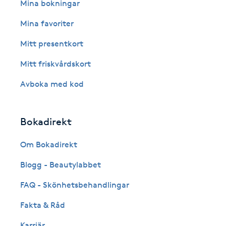
Eyeliner-tatuering
Mina bokningar
F
Mina favoriter
Face framing
Mitt presentkort
Mitt friskvårdskort
Faceliftmassage
Avboka med kod
Fet hårbotten
Bokadirekt
Fettreducering
Om Bokadirekt
Fibromassage
Blogg - Beautylabbet
Fillers
FAQ - Skönhetsbehandlingar
Fakta & Råd
Fotmassage
Karriär