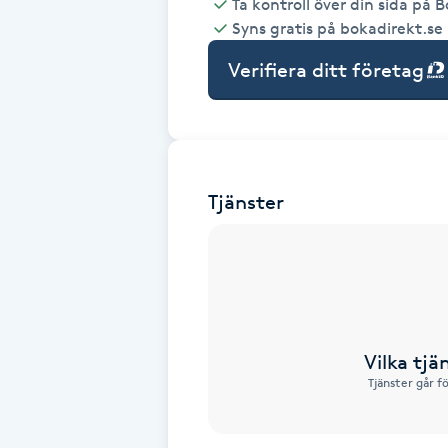
Ta kontroll över din sida på 
Syns gratis på bokadirekt.se
Babylights
Verifiera ditt företag
Balayage
Bambumassage
Tjänster
Barber
Barnklippning
BIAB
Vilka tjä
Blowout
Tjänster går f
Bottenfärg