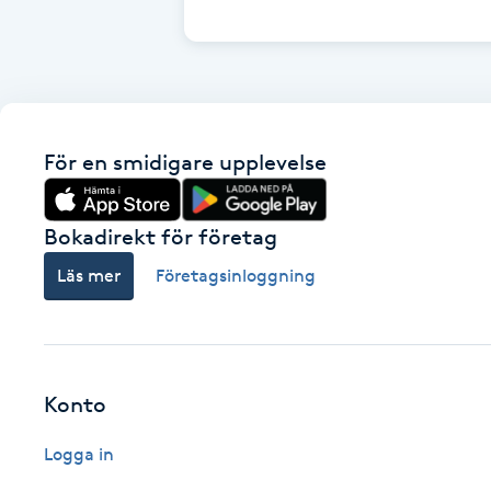
Cryoterapi
D
Damklippning
För en smidigare upplevelse
Dermapen
Diamantslipning
Bokadirekt för företag
E
Läs mer
Företagsinloggning
Enzympeeling
Extensions
Konto
Extensions borttagning
Logga in