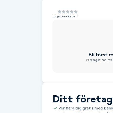
Alternativmedicin
Inga omdömen
Andningsmassage
Ansiktslyft utan kirurgi
Aromamassage
Bli först
Företaget har inte
Ashtanga Yoga
Ayurveda
Ayurvedisk Massage
Ditt företag
Ansiktsbehandling djuprengörande
Verifiera dig gratis med Ban
B