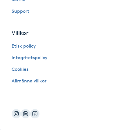
Fotsvamp
Support
Fotvård
Villkor
Fransar
Etisk policy
Fransborttagning
Integritetspolicy
Cookies
Fransfärgning
Allmänna villkor
Fransförlängning
Fransförlängning Megavolym
Fransförlängning Volym