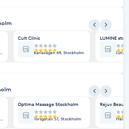
kholm
Cult Clinic
LUMINE stud
lm
Karlavägen 69, Stockholm
Lützen
holm
Optima Massage Stockholm
Rejuv Beauty
lm
Torsgatan 57, Stockholm
Hälsin