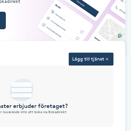
Bokadirekt
Lägg till tjänst
nster erbjuder företaget?
ör nuvarande inte att boka via Bokadirekt