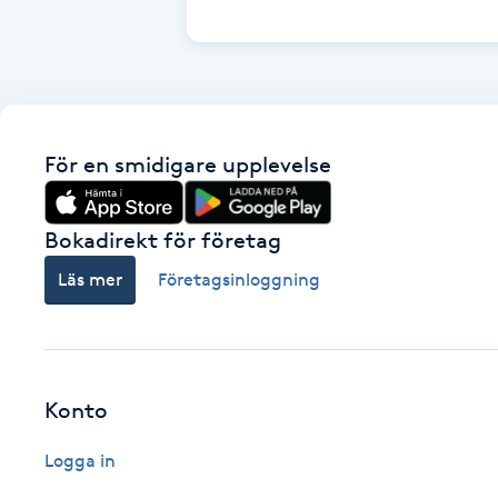
Cryoterapi
D
Damklippning
För en smidigare upplevelse
Dermapen
Diamantslipning
Bokadirekt för företag
E
Läs mer
Företagsinloggning
Enzympeeling
Extensions
Konto
Extensions borttagning
Logga in