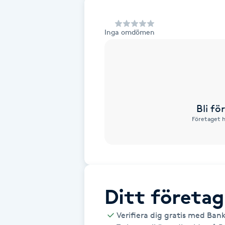
Alternativmedicin
Inga omdömen
Andningsmassage
Ansiktslyft utan kirurgi
Aromamassage
Bli f
Företaget h
Ashtanga Yoga
Ayurveda
Ayurvedisk Massage
Ditt företag
Ansiktsbehandling djuprengörande
Verifiera dig gratis med Ban
B