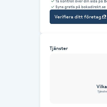
Ta kontroll över din sida på 
Syns gratis på bokadirekt.se
Babylights
Verifiera ditt företag
Balayage
Bambumassage
Tjänster
Barber
Barnklippning
BIAB
Vilk
Blowout
Tjänste
Bottenfärg