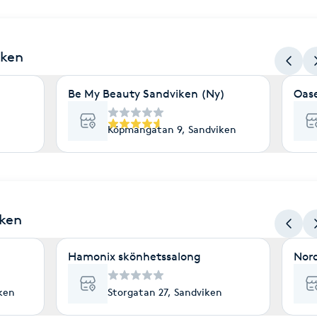
iken
Be My Beauty Sandviken (Ny)
Oas
Köpmangatan 9, Sandviken
iken
Hamonix skönhetssalong
Nord
ken
Storgatan 27, Sandviken