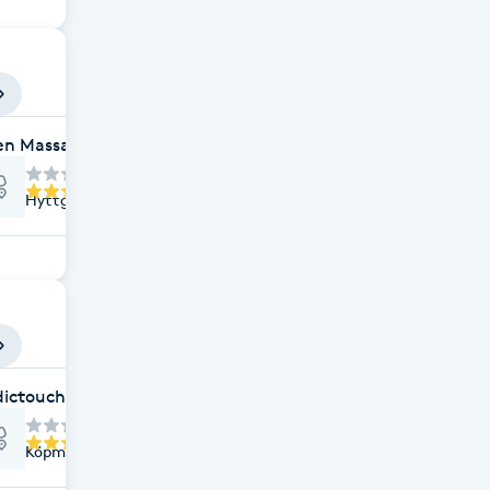
en Massage & Relax Sandviken
Hyttgatan 12, Sandviken
ictouchsalon
Köpmangatan 22B, Sandviken