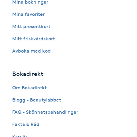
Eyeliner-tatuering
Mina bokningar
F
Mina favoriter
Face framing
Mitt presentkort
Mitt friskvårdskort
Faceliftmassage
Avboka med kod
Fet hårbotten
Bokadirekt
Fettreducering
Om Bokadirekt
Fibromassage
Blogg - Beautylabbet
Fillers
FAQ - Skönhetsbehandlingar
Fakta & Råd
Fotmassage
Karriär