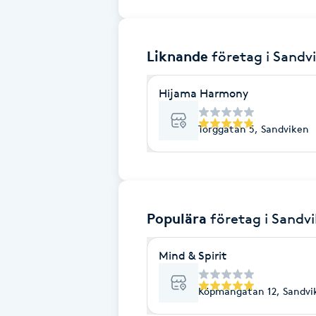
Brynformning
Liknande
företag
i Sandv
Brynfärgning
Hijama Harmony
Brynplockning
Torggatan 5, Sandviken
Bröllopsuppsättning
C
Celluliter
Populära
företag
i Sandv
Coachning
Mind & Spirit
Color correction
Köpmangatan 12, Sandvi