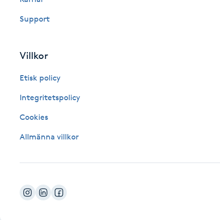
Fotsvamp
Support
Fotvård
Villkor
Fransar
Etisk policy
Fransborttagning
Integritetspolicy
Cookies
Fransfärgning
Allmänna villkor
Fransförlängning
Fransförlängning Megavolym
Fransförlängning Volym