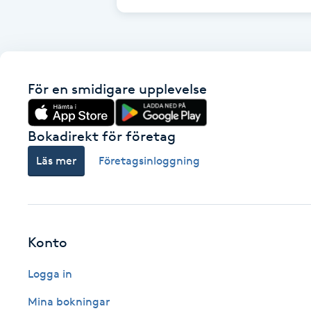
Cryoterapi
D
Damklippning
För en smidigare upplevelse
Dermapen
Bokadirekt för företag
Diamantslipning
Läs mer
Företagsinloggning
E
Enzympeeling
Extensions
Konto
Logga in
Extensions borttagning
Mina bokningar