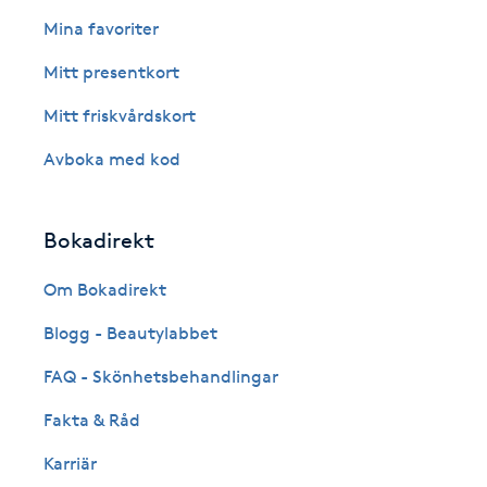
Eyeliner-tatuering
Mina favoriter
F
Mitt presentkort
Face framing
Mitt friskvårdskort
Faceliftmassage
Avboka med kod
Fet hårbotten
Bokadirekt
Fettreducering
Om Bokadirekt
Blogg - Beautylabbet
Fibromassage
FAQ - Skönhetsbehandlingar
Fillers
Fakta & Råd
Fotmassage
Karriär