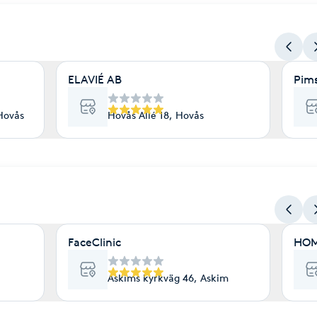
ELAVIÉ AB
Pim
Hovås
Hovås Allé 18, Hovås
FaceClinic
HOM
Askims kyrkväg 46, Askim