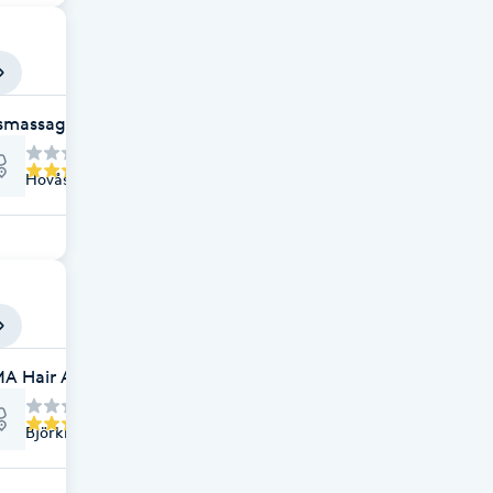
smassage/Hovås Massage AB
Hovås Sandkulleväg 4, Hovås
A Hair AB
Björklundavägen 3, Hovås