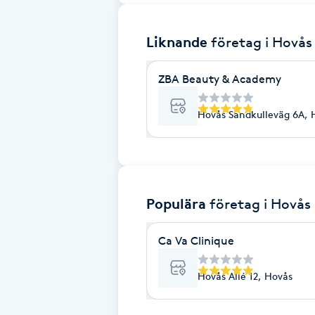
Brynformning
Liknande
företag
i Hovås
Brynfärgning
ZBA Beauty & Academy
Brynplockning
Hovås Sandkulleväg 6A, 
Bröllopsuppsättning
C
Populära
företag
i Hovås
Celluliter
Ca Va Clinique
Coachning
Hovås Allé 12, Hovås
Color correction