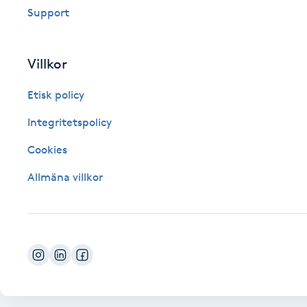
Support
Fotsvamp
Fotvård
Villkor
Etisk policy
Fransar
Integritetspolicy
Fransborttagning
Cookies
Fransfärgning
Allmäna villkor
Fransförlängning
Fransförlängning Megavolym
Fransförlängning Volym