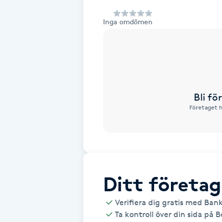
Alternativmedicin
Inga omdömen
Andningsmassage
Ansiktslyft utan kirurgi
Aromamassage
Bli f
Företaget h
Ashtanga Yoga
Ayurveda
Ayurvedisk Massage
Ditt företag
Verifiera dig gratis med Ban
Ansiktsbehandling djuprengörande
Ta kontroll över din sida på 
B