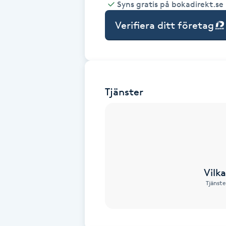
Syns gratis på bokadirekt.se
Babylights
Verifiera ditt företag
Balayage
Bambumassage
Tjänster
Barber
Barnklippning
BIAB
Vilk
Tjänste
Blowout
Bottenfärg