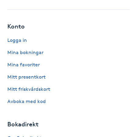
Fotsvamp
Fotvård
Konto
Fransar
Logga in
Mina bokningar
Fransborttagning
Mina favoriter
Fransfärgning
Mitt presentkort
Mitt friskvårdskort
Fransförlängning
Avboka med kod
Fransförlängning Megavolym
Bokadirekt
Fransförlängning Volym