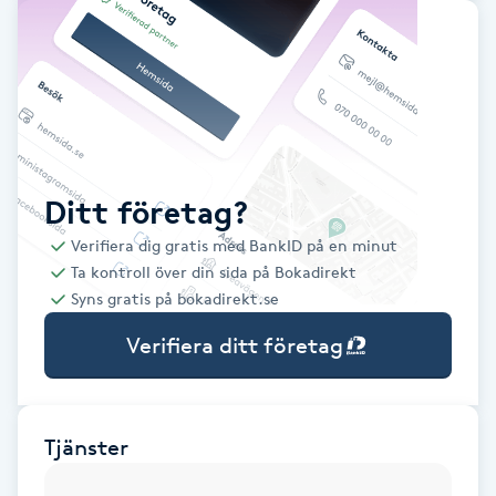
Babylights
Balayage
Bambumassage
Ditt företag?
Barber
Verifiera dig gratis med BankID på en minut
Ta kontroll över din sida på Bokadirekt
Barnklippning
Syns gratis på bokadirekt.se
Verifiera ditt företag
BIAB
Blowout
Tjänster
Bottenfärg