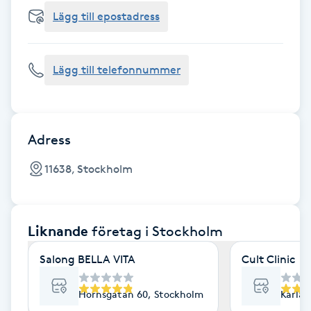
Cryoterapi
Lägg till epostadress
D
Damklippning
Lägg till telefonnummer
Dermapen
Diamantslipning
Adress
E
11638, Stockholm
Enzympeeling
Liknande
företag
i Stockholm
Extensions
Salong BELLA VITA
Cult Clinic
Extensions borttagning
Hornsgatan 60, Stockholm
Karlav
Eyeliner-tatuering