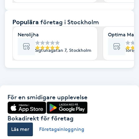
F
Populära
företag
i Stockholm
Face framing
Nerolijha
Optima Mass
Faceliftmassage
Sigtunagatan 7, Stockholm
Torsga
Fet hårbotten
Fettreducering
Fibromassage
För en smidigare upplevelse
Fillers
Bokadirekt för företag
Fotmassage
Läs mer
Företagsinloggning