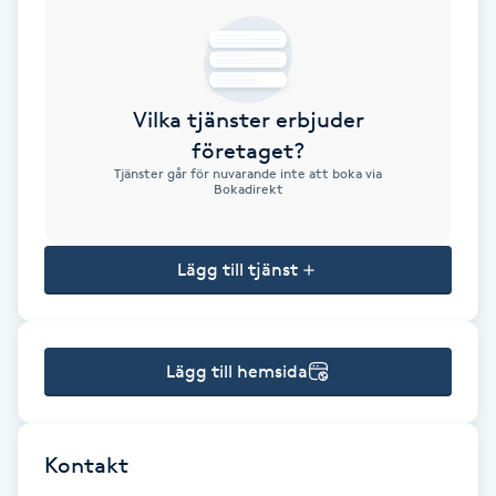
Brynformning
Brynfärgning
Vilka tjänster erbjuder
företaget?
Brynplockning
Tjänster går för nuvarande inte att boka via
Bokadirekt
Bröllopsuppsättning
C
Lägg till tjänst
Celluliter
Lägg till hemsida
Coachning
Color correction
Kontakt