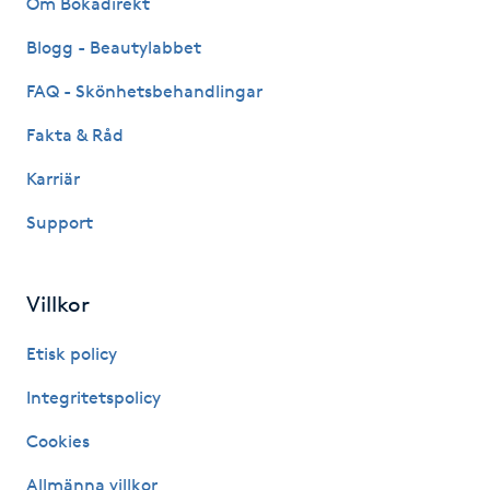
Om Bokadirekt
Fransk manikyr
Blogg - Beautylabbet
Fransrengöring
FAQ - Skönhetsbehandlingar
Fakta & Råd
Frekvensterapi
Karriär
Friskvård
Support
Friskvårdsmassage
Villkor
Frisör
Etisk policy
Funktionsanalys
Integritetspolicy
Cookies
Färgning
Allmänna villkor