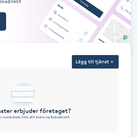
Bokadirekt
Lägg till tjänst
nster erbjuder företaget?
ör nuvarande inte att boka via Bokadirekt