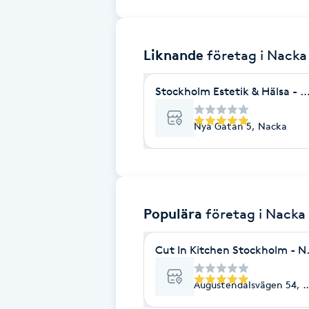
Brynformning
Liknande
företag
i Nacka
Brynfärgning
Stockholm Estetik & Hälsa - 
Brynplockning
Nya Gatan 5, Nacka
Bröllopsuppsättning
C
Celluliter
Populära
företag
i Nacka
Coachning
Cut In Kitchen Stockholm - N
Color correction
Augustendalsvägen 54, 