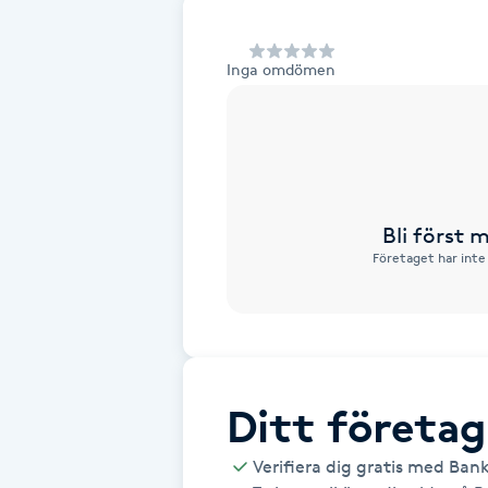
Alternativmedicin
Inga omdömen
Andningsmassage
Ansiktslyft utan kirurgi
Aromamassage
Bli först
Företaget har inte
Ashtanga Yoga
Ayurveda
Ayurvedisk Massage
Ditt företag
Ansiktsbehandling djuprengörande
Verifiera dig gratis med Ban
B