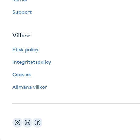
Fotsvamp
Support
Fotvård
Villkor
Fransar
Etisk policy
Fransborttagning
Integritetspolicy
Cookies
Fransfärgning
Allmäna villkor
Fransförlängning
Fransförlängning Megavolym
Fransförlängning Volym