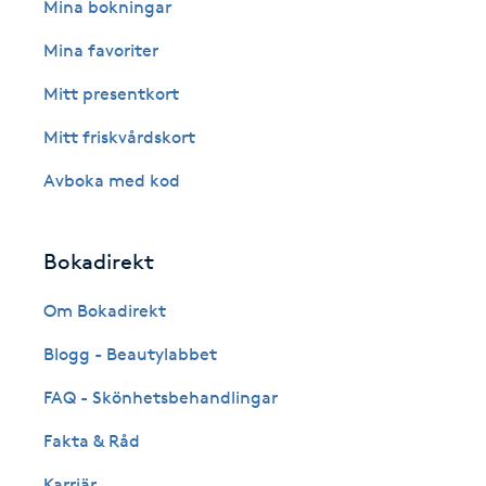
Eyeliner-tatuering
Mina bokningar
F
Mina favoriter
Face framing
Mitt presentkort
Mitt friskvårdskort
Faceliftmassage
Avboka med kod
Fet hårbotten
Bokadirekt
Fettreducering
Om Bokadirekt
Fibromassage
Blogg - Beautylabbet
Fillers
FAQ - Skönhetsbehandlingar
Fakta & Råd
Fotmassage
Karriär