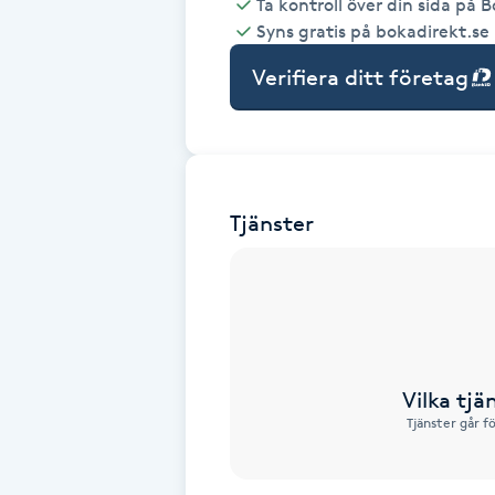
Ta kontroll över din sida på 
Syns gratis på bokadirekt.se
Babylights
Verifiera ditt företag
Balayage
Bambumassage
Tjänster
Barber
Barnklippning
BIAB
Vilka tjä
Blowout
Tjänster går f
Bottenfärg