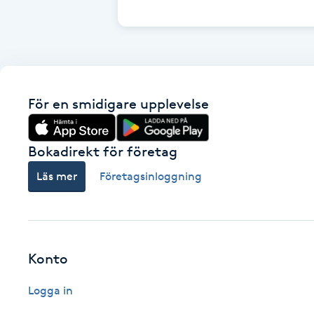
Cryoterapi
D
Damklippning
För en smidigare upplevelse
Dermapen
Diamantslipning
Bokadirekt för företag
E
Läs mer
Företagsinloggning
Enzympeeling
Extensions
Konto
Extensions borttagning
Logga in