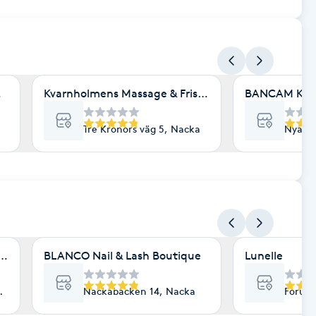
Nyagatan
Kvarnholmens Massage & Friskvård
BANCAM KLIN
Tre Kronors väg 5, Nacka
Nya Ga
acka Strand
BLANCO Nail & Lash Boutique
Lunelle
Nacka Strand
Nackabacken 14, Nacka
Forumv