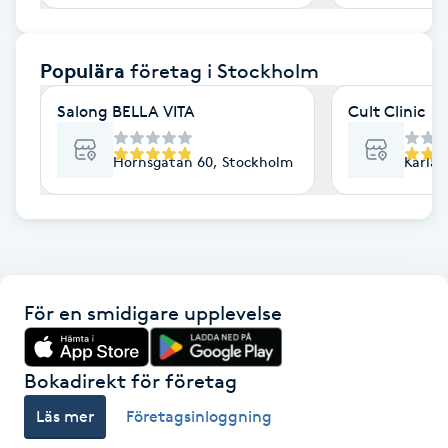
F
Populära
företag
i Stockholm
Face framing
Salong BELLA VITA
Cult Clinic
Faceliftmassage
Hornsgatan 60, Stockholm
Karlav
Fet hårbotten
Fettreducering
Fibromassage
För en smidigare upplevelse
Fillers
Bokadirekt för företag
Fotmassage
Läs mer
Företagsinloggning