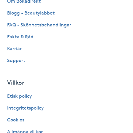
Om Bokadirekt
Fransk manikyr
Blogg - Beautylabbet
Fransrengöring
FAQ - Skönhetsbehandlingar
Fakta & Råd
Frekvensterapi
Karriär
Friskvård
Support
Friskvårdsmassage
Villkor
Frisör
Etisk policy
Funktionsanalys
Integritetspolicy
Cookies
Färgning
Allmänna villkor