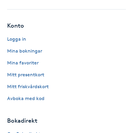
Fotsvamp
Fotvård
Konto
Fransar
Logga in
Mina bokningar
Fransborttagning
Mina favoriter
Fransfärgning
Mitt presentkort
Mitt friskvårdskort
Fransförlängning
Avboka med kod
Fransförlängning Megavolym
Bokadirekt
Fransförlängning Volym