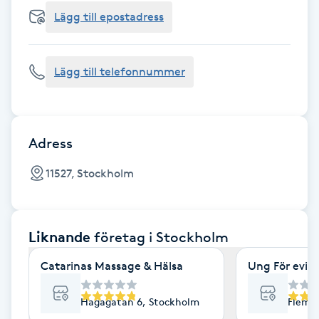
Cryoterapi
Lägg till epostadress
D
Damklippning
Lägg till telefonnummer
Dermapen
Diamantslipning
Adress
E
11527, Stockholm
Enzympeeling
Liknande
företag
i Stockholm
Extensions
Catarinas Massage & Hälsa
Ung För evig
Extensions borttagning
Hagagatan 6, Stockholm
Flemi
Eyeliner-tatuering