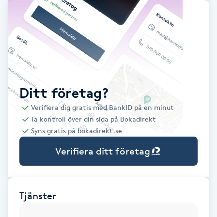
Babylights
Balayage
Bambumassage
Ditt företag?
Barber
Verifiera dig gratis med BankID på en minut
Ta kontroll över din sida på Bokadirekt
Barnklippning
Syns gratis på bokadirekt.se
Verifiera ditt företag
BIAB
Blowout
Tjänster
Bottenfärg