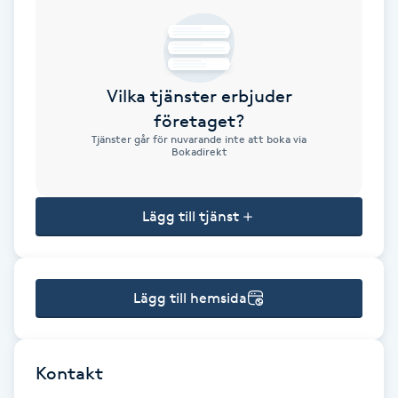
Brynformning
Brynfärgning
Vilka tjänster erbjuder
företaget?
Brynplockning
Tjänster går för nuvarande inte att boka via
Bokadirekt
Bröllopsuppsättning
C
Lägg till tjänst
Celluliter
Lägg till hemsida
Coachning
Color correction
Kontakt