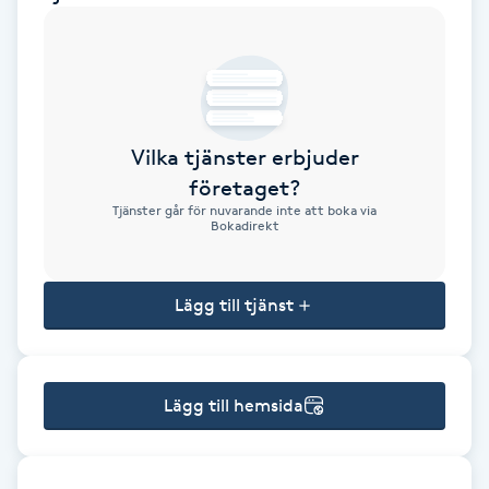
Brynformning
Brynfärgning
Vilka tjänster erbjuder
Brynplockning
företaget?
Tjänster går för nuvarande inte att boka via
Bröllopsuppsättning
Bokadirekt
C
Lägg till tjänst
Celluliter
Coachning
Lägg till hemsida
Color correction