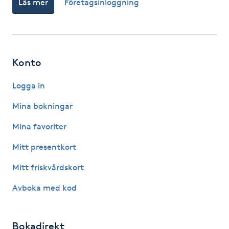
Läs mer
Företagsinloggning
Fotsvamp
Fotvård
Konto
Fransar
Logga in
Fransborttagning
Mina bokningar
Fransfärgning
Mina favoriter
Mitt presentkort
Fransförlängning
Mitt friskvårdskort
Fransförlängning Megavolym
Avboka med kod
Fransförlängning Volym
Bokadirekt