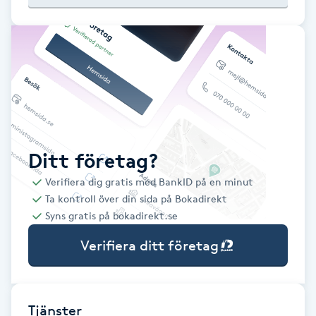
Babylights
Balayage
Bambumassage
Barber
Ditt företag?
Verifiera dig gratis med BankID på en minut
Barnklippning
Ta kontroll över din sida på Bokadirekt
Syns gratis på bokadirekt.se
BIAB
Verifiera ditt företag
Blowout
Bottenfärg
Tjänster