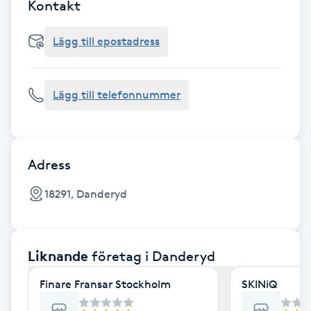
Cryoterapi
Kontakt
D
Lägg till epostadress
Damklippning
Lägg till telefonnummer
Dermapen
Diamantslipning
E
Adress
Enzympeeling
18291, Danderyd
Extensions
Liknande
företag
i Danderyd
Extensions borttagning
Finare Fransar Stockholm
SKINiQ
Eyeliner-tatuering