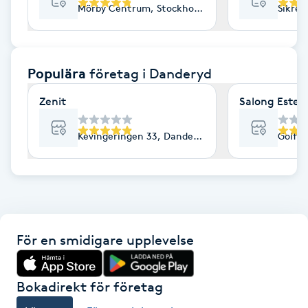
Mörby Centrum, Stockholm
Sikren
F
Face framing
Populära
företag
i Danderyd
Faceliftmassage
Zenit
Salong Estet
Fet hårbotten
Kevingeringen 33, Danderyd
Golfvä
Fettreducering
Fibromassage
För en smidigare upplevelse
Fillers
Fotmassage
Bokadirekt för företag