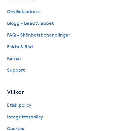
Fransk manikyr
Om Bokadirekt
Fransrengöring
Blogg - Beautylabbet
FAQ - Skönhetsbehandlingar
Frekvensterapi
Fakta & Råd
Friskvård
Karriär
Support
Friskvårdsmassage
Frisör
Villkor
Funktionsanalys
Etisk policy
Integritetspolicy
Färgning
Cookies