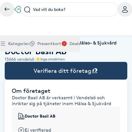
Vad vill du boka?
Boka klippning, färg, balayage eller barberare - allt
Thaimassage, gravidmassage, koppning eller klassisk
Manikyr, nagelförlängning, akryl eller gellack - boka
Lashlift, browlift, fransförlängning och trådning - få
Ansiktsbehandling, microneedling, Dermapen eller
Spraytan, fillers, tandblekning eller makeup -
Akupunktur, kiropraktik, yoga eller samtalsterapi -
Presentkort på Bokadirekt
Deals
A
Hem
Hälsa & Sjukvård
Öppen Hälso- & Sjukvård
Köp Friskvårdskort
Kategorier
Presentkort
Deals
för ditt hår på ett ställe.
- hitta rätt behandling här.
dina naglar hos proffs.
form och färg med stil.
LPG - boka din hudvård nu.
upptäck skönhetsbehandlingar här.
boka din väg till välmående.
Doctor Basil AB
Gäller för friskvårdstjänster hos 4 500+ utövare
Köp Presentkort
Hitta en deal
Akne
Frisör nära mig
Massage nära mig
Naglar nära mig
Fransar & Bryn nära mig
Hudvård nära mig
Skönhet nära mig
Hälsa nära mig
13666
vendelsö
Gäller hos 10 000+ specialister - digital eller fysisk
Alltid med rabatt
Inga omdömen
Mitt friskvårdskort
leverans
POPULÄRA DEALSKATEGORIER
Aknebehandling
Verifiera ditt företag
POPULÄRA FRISKVÅRDSTJÄNSTER
POPULÄRA TJÄNSTER
POPULÄRA TJÄNSTER
POPULÄRA TJÄNSTER
POPULÄRA TJÄNSTER
POPULÄRA TJÄNSTER
POPULÄRA TJÄNSTER
POPULÄRA TJÄNSTER
Mitt presentkort
Frisör
Lashlift
Massage
Koppningsmassage
Klippning
Thaimassage
Pedikyr
Fransar
Ansiktsbehandling
Fillers
Kiropraktik
Barnklippning
Fotmassage
Gele naglar
Microblading
Dermapen
Kosmetisk tatuering
Yoga
POPULÄRT ATT BOKA
Akrylnaglar
Barberare
Browlift
Om företaget
Thaimassage
Taktil massage
Frisör
Manikyr
Herrklippning
Svensk massage
Nagelförlängning
Fransförlängning
Microneedling
Piercing
Naprapati
Balayage
Ansiktsmassage
Akrylnaglar
Trådning
Pigmentfläckar
Makeup
Träning
Doctor Basil AB är verksamt i Vendelsö och
Massage
Naglar
Akupressur
inriktar sig på tjänster inom Hälsa & Sjukvård
Ansiktsmassage
Naprapati
Massage
Hudvård
Slingor
Klassisk massage
Manikyr
Lashlift
Headspa
Spraytan
Medicinsk fotvård
Keratin
Taktil massage
Fransk manikyr
Singel fransar
Rosaceabehandling
Skinbooster
Sjukgymnastik
Hudvård
Manikyr
Doctor Basil AB
Fotmassage
Kiropraktik
Thaimassage
Ansiktsbehandling
Hårförlängning
Lymfmassage
Nagelvård
Ögonbryn
LPG
Tandblekning
Estetisk fotvård
Olaplex
Koppningsmassage
Borttagning
Fransfärgning
Kärlbehandling
PRP
Samtalsterapi
Akupunktur
Ansiktsbehandling
Pedikyr
Lymfmassage
Träning
Ansiktsmassage
Microneedling
Barberare
Gravidmassage
Gellack
Browlift
HIFU
Tatuering
Akupunktur
Ej verifierad
Reparation
Volymfransar
Aknebehandling
Hyperhidros
Healing