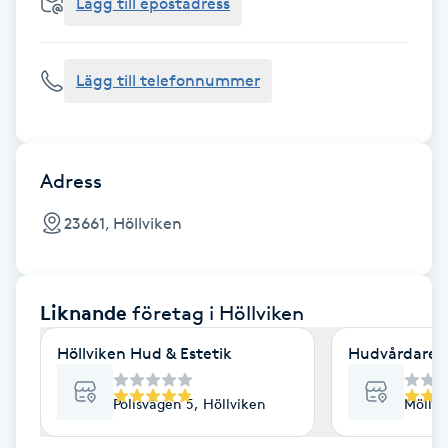
Cryoterapi
Lägg till epostadress
D
Lägg till telefonnummer
Damklippning
Dermapen
Adress
Diamantslipning
23661, Höllviken
E
Enzympeeling
Liknande
företag
i Höllviken
Extensions
Höllviken Hud & Estetik
Hudvårdaren
Extensions borttagning
Polisvägen 5, Höllviken
Möllev
Eyeliner-tatuering