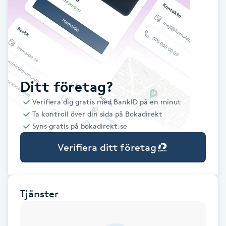
Babylights
Balayage
Bambumassage
Ditt företag?
Verifiera dig gratis med BankID på en minut
Barber
Ta kontroll över din sida på Bokadirekt
Syns gratis på bokadirekt.se
Barnklippning
Verifiera ditt företag
BIAB
Blowout
Tjänster
Bottenfärg