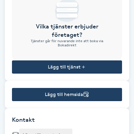
Brynformning
Vilka tjänster erbjuder
Brynfärgning
företaget?
Tjänster går för nuvarande inte att boka via
Brynplockning
Bokadirekt
Bröllopsuppsättning
Lägg till tjänst
C
Celluliter
Lägg till hemsida
Coachning
Color correction
Kontakt