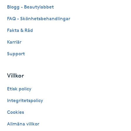
Fransk manikyr
Blogg - Beautylabbet
FAQ - Skönhetsbehandlingar
Fransrengöring
Fakta & Råd
Frekvensterapi
Karriär
Support
Friskvård
Friskvårdsmassage
Villkor
Frisör
Etisk policy
Integritetspolicy
Funktionsanalys
Cookies
Färgning
Allmäna villkor