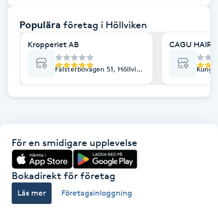
F
Populära
företag
i Höllviken
Face framing
Kropperiet AB
CAGU HAIR
Faceliftmassage
Falsterbovägen 51, Höllviken
Kungst
Fet hårbotten
Fettreducering
För en smidigare upplevelse
Fibromassage
Fillers
Bokadirekt för företag
Läs mer
Företagsinloggning
Fotmassage