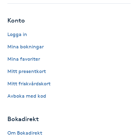
Fotsvamp
Konto
Fotvård
Logga in
Fransar
Mina bokningar
Fransborttagning
Mina favoriter
Mitt presentkort
Fransfärgning
Mitt friskvårdskort
Fransförlängning
Avboka med kod
Fransförlängning Megavolym
Bokadirekt
Fransförlängning Volym
Om Bokadirekt