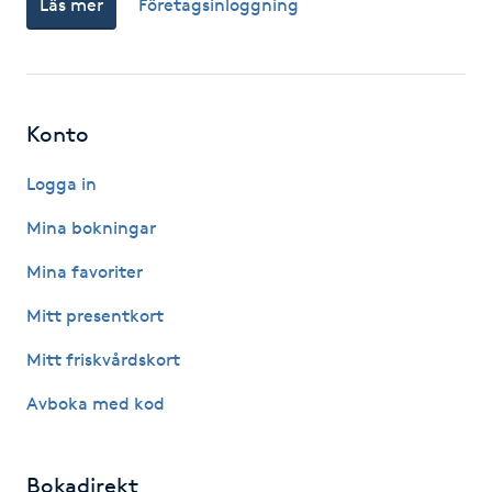
Läs mer
Företagsinloggning
Fotsvamp
Fotvård
Konto
Fransar
Logga in
Fransborttagning
Mina bokningar
Fransfärgning
Mina favoriter
Mitt presentkort
Fransförlängning
Mitt friskvårdskort
Fransförlängning Megavolym
Avboka med kod
Fransförlängning Volym
Bokadirekt