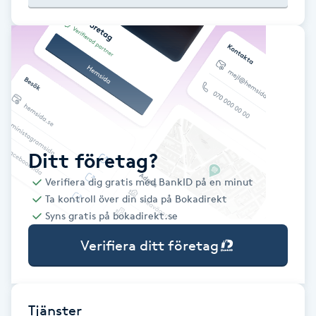
Babylights
Balayage
Bambumassage
Barber
Ditt företag?
Verifiera dig gratis med BankID på en minut
Barnklippning
Ta kontroll över din sida på Bokadirekt
Syns gratis på bokadirekt.se
BIAB
Verifiera ditt företag
Blowout
Bottenfärg
Tjänster