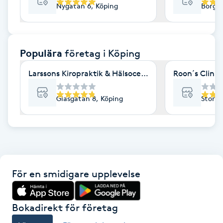
Nygatan 6, Köping
Borgmä
F
Face framing
Populära
företag
i Köping
Faceliftmassage
Larssons Kiropraktik & Hälsocenter
Roon´s Clinic
Fet hårbotten
Glasgatan 8, Köping
Storag
Fettreducering
Fibromassage
För en smidigare upplevelse
Fillers
Fotmassage
Bokadirekt för företag