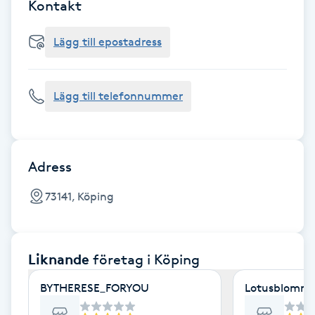
Cryoterapi
Kontakt
D
Lägg till epostadress
Damklippning
Lägg till telefonnummer
Dermapen
Diamantslipning
E
Adress
Enzympeeling
73141, Köping
Extensions
Liknande
företag
i Köping
Extensions borttagning
BYTHERESE_FORYOU
Lotusblomma
Eyeliner-tatuering