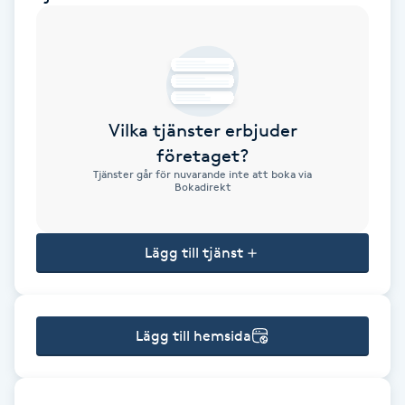
Brynformning
Brynfärgning
Vilka tjänster erbjuder
Brynplockning
företaget?
Tjänster går för nuvarande inte att boka via
Bröllopsuppsättning
Bokadirekt
C
Lägg till tjänst
Celluliter
Coachning
Lägg till hemsida
Color correction