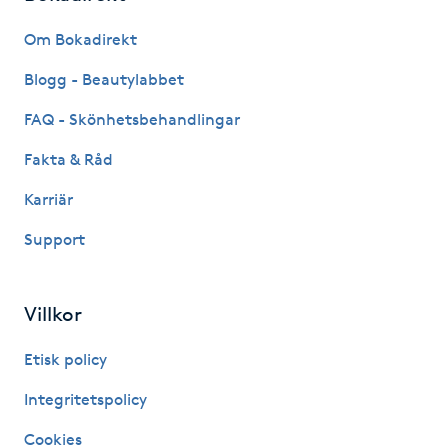
Fransk manikyr
Om Bokadirekt
Fransrengöring
Blogg - Beautylabbet
FAQ - Skönhetsbehandlingar
Frekvensterapi
Fakta & Råd
Friskvård
Karriär
Support
Friskvårdsmassage
Frisör
Villkor
Funktionsanalys
Etisk policy
Integritetspolicy
Färgning
Cookies