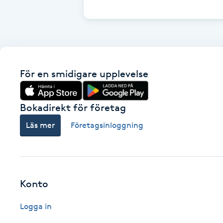
Cryoterapi
D
Damklippning
För en smidigare upplevelse
Dermapen
Diamantslipning
Bokadirekt för företag
E
Läs mer
Företagsinloggning
Enzympeeling
Extensions
Konto
Extensions borttagning
Logga in