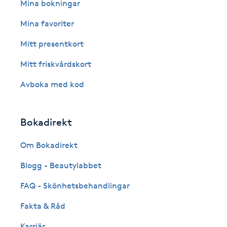
Eyeliner-tatuering
Mina bokningar
F
Mina favoriter
Face framing
Mitt presentkort
Mitt friskvårdskort
Faceliftmassage
Avboka med kod
Fet hårbotten
Bokadirekt
Fettreducering
Om Bokadirekt
Fibromassage
Blogg - Beautylabbet
Fillers
FAQ - Skönhetsbehandlingar
Fakta & Råd
Fotmassage
Karriär