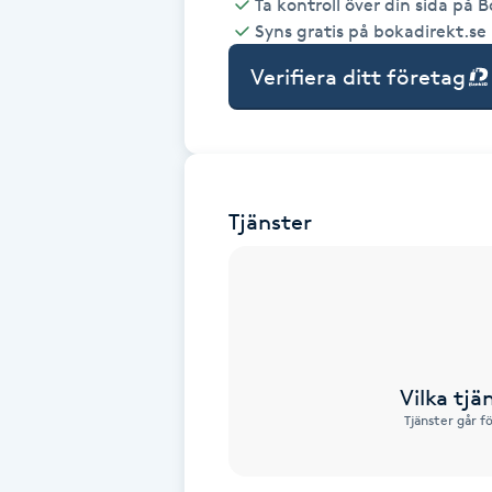
Ta kontroll över din sida på 
Syns gratis på bokadirekt.se
Babylights
Verifiera ditt företag
Balayage
Bambumassage
Tjänster
Barber
Barnklippning
BIAB
Vilka tjä
Blowout
Tjänster går f
Bottenfärg