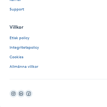
Fotsvamp
Support
Fotvård
Villkor
Fransar
Etisk policy
Fransborttagning
Integritetspolicy
Cookies
Fransfärgning
Allmänna villkor
Fransförlängning
Fransförlängning Megavolym
Fransförlängning Volym