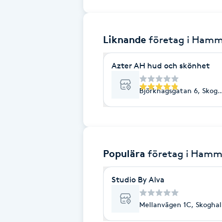
Brynformning
Liknande
företag
i Hamm
Brynfärgning
Azter AH hud och skönhet
Brynplockning
Björkhagsgatan 6, Skogh
Bröllopsuppsättning
C
Celluliter
Populära
företag
i Hamm
Coachning
Studio By Alva
Color correction
Mellanvägen 1C, Skoghal