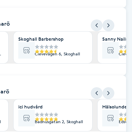
arö
Skoghall Barbershop
Sanny Nails 
all
Clevevägen 6, Skoghall
Clevev
arö
ici hudvård
Hälsolunden
l
Badhusgatan 2, Skoghall
Edsvik