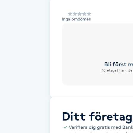
Alternativmedicin
Inga omdömen
Andningsmassage
Ansiktslyft utan kirurgi
Aromamassage
Bli först
Företaget har inte
Ashtanga Yoga
Ayurveda
Ayurvedisk Massage
Ditt företag
Ansiktsbehandling djuprengörande
Verifiera dig gratis med Ban
B