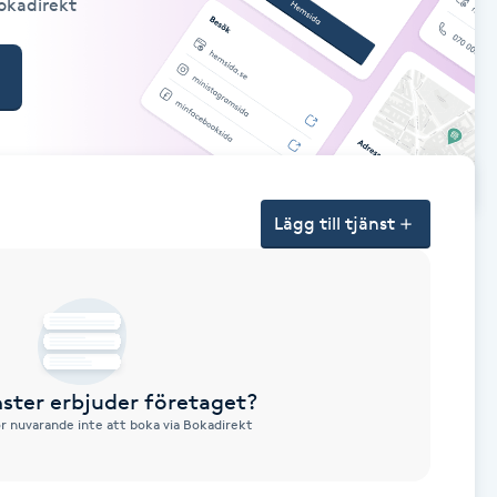
Bokadirekt
Lägg till tjänst
nster erbjuder företaget?
ör nuvarande inte att boka via Bokadirekt