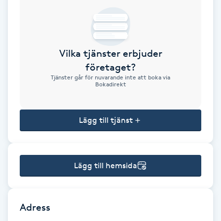
Brynformning
Brynfärgning
Vilka tjänster erbjuder
företaget?
Brynplockning
Tjänster går för nuvarande inte att boka via
Bokadirekt
Bröllopsuppsättning
C
Lägg till tjänst
Celluliter
Lägg till hemsida
Coachning
Color correction
Adress