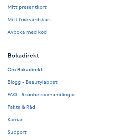
Fotsvamp
Mitt presentkort
Mitt friskvårdskort
Fotvård
Avboka med kod
Fransar
Bokadirekt
Fransborttagning
Om Bokadirekt
Fransfärgning
Blogg - Beautylabbet
Fransförlängning
FAQ - Skönhetsbehandlingar
Fakta & Råd
Fransförlängning Megavolym
Karriär
Fransförlängning Volym
Support