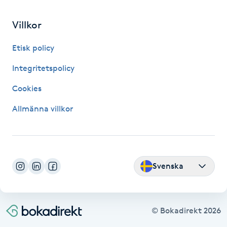
Fransk manikyr
Villkor
Fransrengöring
Etisk policy
Frekvensterapi
Integritetspolicy
Cookies
Friskvård
Allmänna villkor
Friskvårdsmassage
Frisör
Svenska
Funktionsanalys
Färgning
© Bokadirekt
2026