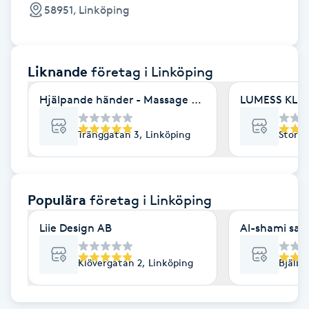
Cryoterapi
58951, Linköping
D
Damklippning
Liknande
företag
i Linköping
Dermapen
Hjälpande händer - Massage & friskvård
LUMESS KLINI
Diamantslipning
Tränggatan 3, Linköping
Storga
E
Enzympeeling
Populära
företag
i Linköping
Liie Design AB
Al-shami sal
Extensions
Klövergatan 2, Linköping
Bjälbo
Extensions borttagning
Eyeliner-tatuering