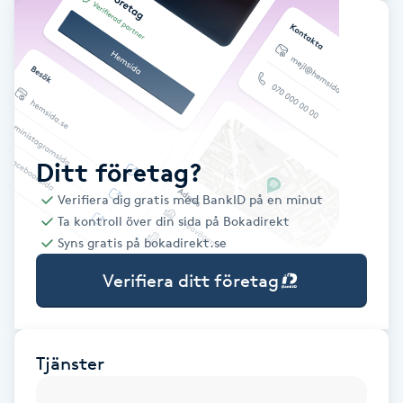
Babylights
Balayage
Bambumassage
Ditt företag?
Barber
Verifiera dig gratis med BankID på en minut
Ta kontroll över din sida på Bokadirekt
Barnklippning
Syns gratis på bokadirekt.se
Verifiera ditt företag
BIAB
Blowout
Tjänster
Bottenfärg