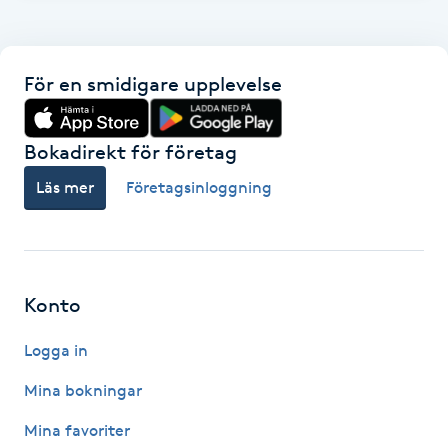
F
Face framing
För en smidigare upplevelse
Faceliftmassage
Bokadirekt för företag
Fet hårbotten
Läs mer
Företagsinloggning
Fettreducering
Fibromassage
Konto
Logga in
Fillers
Mina bokningar
Fotmassage
Mina favoriter