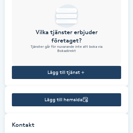
Brynformning
Brynfärgning
Vilka tjänster erbjuder
företaget?
Brynplockning
Tjänster går för nuvarande inte att boka via
Bokadirekt
Bröllopsuppsättning
C
Lägg till tjänst
Celluliter
Lägg till hemsida
Coachning
Color correction
Kontakt