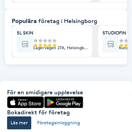
F
Populära
företag
i Helsingborg
Face framing
SL SKIN
STUDIOFIN 
Faceliftmassage
Lägervägen 27A, Helsingborg
Kungsg
Fet hårbotten
Fettreducering
Fibromassage
För en smidigare upplevelse
Fillers
Bokadirekt för företag
Fotmassage
Läs mer
Företagsinloggning