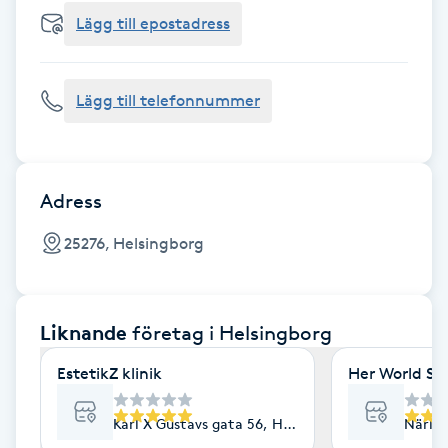
Cryoterapi
Lägg till epostadress
D
Damklippning
Lägg till telefonnummer
Dermapen
Diamantslipning
Adress
E
25276, Helsingborg
Enzympeeling
Liknande
företag
i Helsingborg
Extensions
EstetikZ klinik
Her World St
Extensions borttagning
Karl X Gustavs gata 56, Helsingborg
Närlun
Eyeliner-tatuering