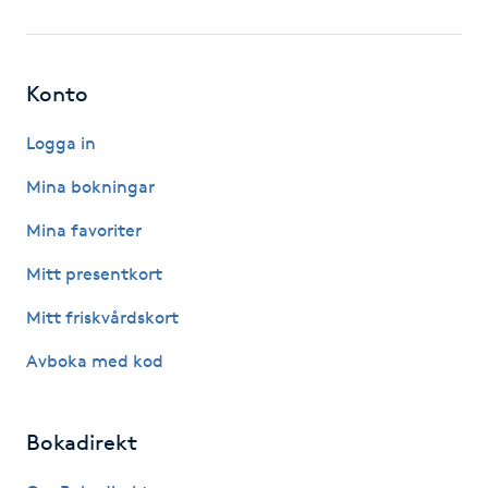
Fotsvamp
Fotvård
Konto
Fransar
Logga in
Mina bokningar
Fransborttagning
Mina favoriter
Fransfärgning
Mitt presentkort
Mitt friskvårdskort
Fransförlängning
Avboka med kod
Fransförlängning Megavolym
Bokadirekt
Fransförlängning Volym