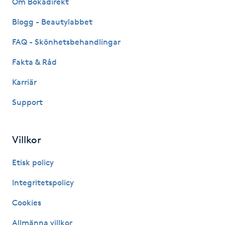
Om Bokadirekt
Fransk manikyr
Blogg - Beautylabbet
Fransrengöring
FAQ - Skönhetsbehandlingar
Fakta & Råd
Frekvensterapi
Karriär
Friskvård
Support
Friskvårdsmassage
Villkor
Frisör
Etisk policy
Funktionsanalys
Integritetspolicy
Cookies
Färgning
Allmänna villkor