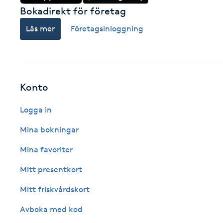
Cryoterapi
Bokadirekt för företag
D
Läs mer
Företagsinloggning
Damklippning
Dermapen
Konto
Diamantslipning
Logga in
E
Mina bokningar
Enzympeeling
Mina favoriter
Extensions
Mitt presentkort
Mitt friskvårdskort
Extensions borttagning
Avboka med kod