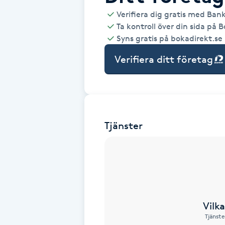
Verifiera dig gratis med Ban
Babylights
Ta kontroll över din sida på 
Syns gratis på bokadirekt.se
Balayage
Verifiera ditt företag
Bambumassage
Barber
Tjänster
Barnklippning
BIAB
Blowout
Vilk
Tjänste
Bottenfärg