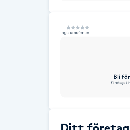
Alternativmedicin
Andningsmassage
Inga omdömen
Ansiktslyft utan kirurgi
Aromamassage
Ashtanga Yoga
Bli f
Företaget h
Ayurveda
Ayurvedisk Massage
Ansiktsbehandling djuprengörande
Ditt företag
B