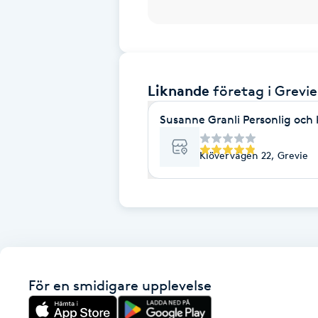
Brynformning
Brynfärgning
Liknande
företag
i Grevie
Brynplockning
Susanne Granli Personlig och 
Bröllopsuppsättning
Klövervägen 22, Grevie
C
Celluliter
Coachning
För en smidigare upplevelse
Color correction