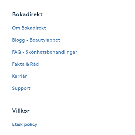
Eyeliner-tatuering
F
Bokadirekt
Face framing
Om Bokadirekt
Blogg - Beautylabbet
Faceliftmassage
FAQ - Skönhetsbehandlingar
Fet hårbotten
Fakta & Råd
Fettreducering
Karriär
Support
Fibromassage
Fillers
Villkor
Etisk policy
Fotmassage