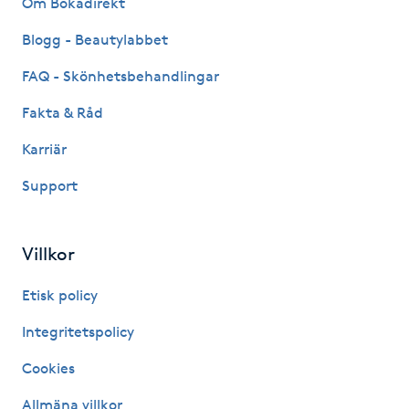
Om Bokadirekt
Fransk manikyr
Blogg - Beautylabbet
Fransrengöring
FAQ - Skönhetsbehandlingar
Fakta & Råd
Frekvensterapi
Karriär
Friskvård
Support
Friskvårdsmassage
Villkor
Frisör
Etisk policy
Funktionsanalys
Integritetspolicy
Cookies
Färgning
Allmäna villkor