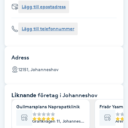
Cryoterapi
Lägg till epostadress
D
Damklippning
Lägg till telefonnummer
Dermapen
Diamantslipning
Adress
E
12151, Johanneshov
Enzympeeling
Liknande
företag
i Johanneshov
Extensions
Gullmarsplans Naprapatklinik
Frisör Yasmin
Extensions borttagning
Grafikvägen 11, Johanneshov
Arena
Eyeliner-tatuering