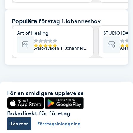
F
Populära
företag
i Johanneshov
Face framing
Art of Healing
Faceliftmassage
Svalövsvägen 1, Johanneshov
Arena
Fet hårbotten
Fettreducering
Fibromassage
För en smidigare upplevelse
Fillers
Bokadirekt för företag
Fotmassage
Läs mer
Företagsinloggning