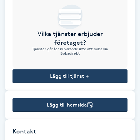
Brynformning
Brynfärgning
Vilka tjänster erbjuder
företaget?
Brynplockning
Tjänster går för nuvarande inte att boka via
Bokadirekt
Bröllopsuppsättning
C
Lägg till tjänst
Celluliter
Lägg till hemsida
Coachning
Color correction
Kontakt