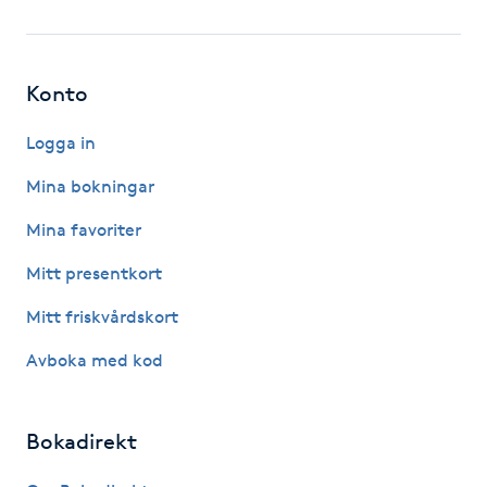
Fotsvamp
Fotvård
Konto
Fransar
Logga in
Mina bokningar
Fransborttagning
Mina favoriter
Fransfärgning
Mitt presentkort
Mitt friskvårdskort
Fransförlängning
Avboka med kod
Fransförlängning Megavolym
Bokadirekt
Fransförlängning Volym