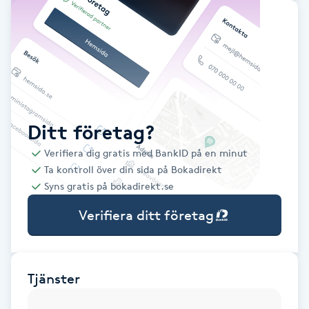
Babylights
Balayage
Bambumassage
Ditt företag?
Barber
Verifiera dig gratis med BankID på en minut
Ta kontroll över din sida på Bokadirekt
Barnklippning
Syns gratis på bokadirekt.se
Verifiera ditt företag
BIAB
Blowout
Tjänster
Bottenfärg