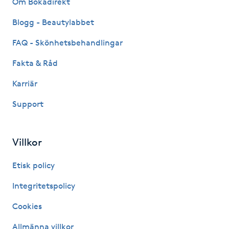
Om Bokadirekt
Fransk manikyr
Blogg - Beautylabbet
Fransrengöring
FAQ - Skönhetsbehandlingar
Fakta & Råd
Frekvensterapi
Karriär
Friskvård
Support
Friskvårdsmassage
Villkor
Frisör
Etisk policy
Funktionsanalys
Integritetspolicy
Cookies
Färgning
Allmänna villkor