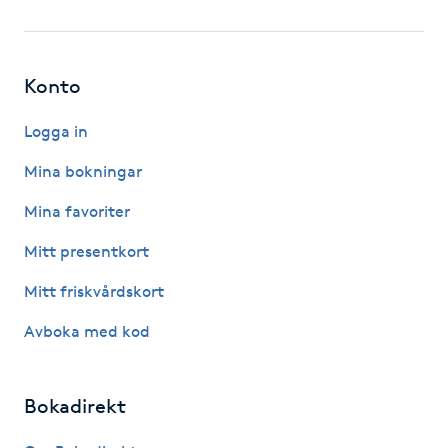
Fotsvamp
Fotvård
Konto
Fransar
Logga in
Mina bokningar
Fransborttagning
Mina favoriter
Fransfärgning
Mitt presentkort
Mitt friskvårdskort
Fransförlängning
Avboka med kod
Fransförlängning Megavolym
Bokadirekt
Fransförlängning Volym