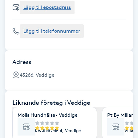
Cryoterapi
Lägg till epostadress
D
Damklippning
Lägg till telefonnummer
Dermapen
Diamantslipning
Adress
E
43266, Veddige
Enzympeeling
Liknande
företag
i Veddige
Extensions
Molls Hundhälsa- Veddige
Pt By Millan
Extensions borttagning
KVARNOME 4, Veddige
Villag
Eyeliner-tatuering