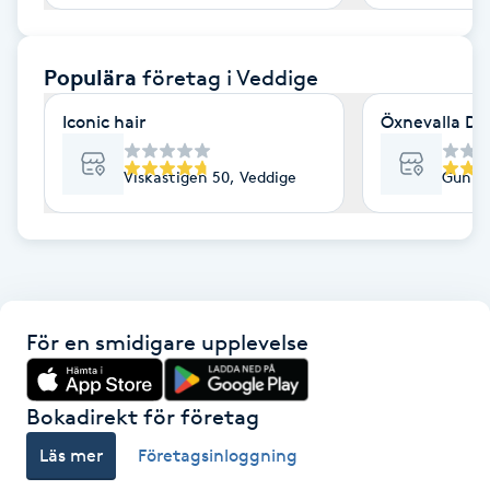
F
Populära
företag
i Veddige
Face framing
Iconic hair
Öxnevalla Dj
Faceliftmassage
Viskastigen 50, Veddige
Gunnab
Fet hårbotten
Fettreducering
Fibromassage
För en smidigare upplevelse
Fillers
Bokadirekt för företag
Fotmassage
Läs mer
Företagsinloggning