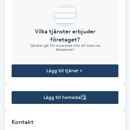
Brynformning
Brynfärgning
Vilka tjänster erbjuder
företaget?
Brynplockning
Tjänster går för nuvarande inte att boka via
Bokadirekt
Bröllopsuppsättning
C
Lägg till tjänst
Celluliter
Lägg till hemsida
Coachning
Color correction
Kontakt