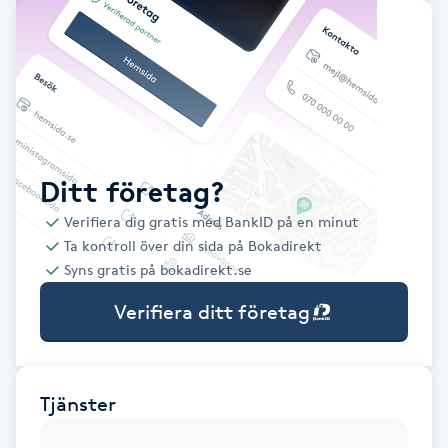
Babylights
Balayage
Bambumassage
Ditt företag?
Barber
Verifiera dig gratis med BankID på en minut
Ta kontroll över din sida på Bokadirekt
Barnklippning
Syns gratis på bokadirekt.se
Verifiera ditt företag
BIAB
Blowout
Tjänster
Bottenfärg