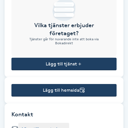
Brynformning
Vilka tjänster erbjuder
Brynfärgning
företaget?
Tjänster går för nuvarande inte att boka via
Brynplockning
Bokadirekt
Bröllopsuppsättning
Lägg till tjänst
C
Celluliter
Lägg till hemsida
Coachning
Color correction
Kontakt