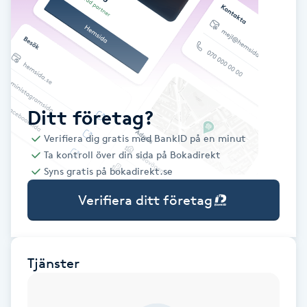
Babylights
Balayage
Bambumassage
Ditt företag?
Verifiera dig gratis med BankID på en minut
Barber
Ta kontroll över din sida på Bokadirekt
Syns gratis på bokadirekt.se
Barnklippning
Verifiera ditt företag
BIAB
Blowout
Tjänster
Bottenfärg