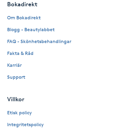
Bokadirekt
Fotsvamp
Om Bokadirekt
Fotvård
Blogg - Beautylabbet
Fransar
FAQ - Skönhetsbehandlingar
Fakta & Råd
Fransborttagning
Karriär
Fransfärgning
Support
Fransförlängning
Villkor
Fransförlängning Megavolym
Etisk policy
Fransförlängning Volym
Integritetspolicy