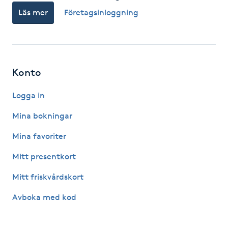
Läs mer
Företagsinloggning
F
Face framing
Faceliftmassage
Konto
Fet hårbotten
Logga in
Mina bokningar
Fettreducering
Mina favoriter
Fibromassage
Mitt presentkort
Mitt friskvårdskort
Fillers
Avboka med kod
Fotmassage