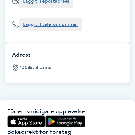
Cryoterapi
Lägg till epostadress
D
Lägg till telefonnummer
Damklippning
Dermapen
Adress
Diamantslipning
43085, Brännö
E
Enzympeeling
Extensions
För en smidigare upplevelse
Extensions borttagning
Bokadirekt för företag
Eyeliner-tatuering