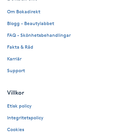
Fransk manikyr
Om Bokadirekt
Fransrengöring
Blogg - Beautylabbet
FAQ - Skönhetsbehandlingar
Frekvensterapi
Fakta & Råd
Friskvård
Karriär
Support
Friskvårdsmassage
Frisör
Villkor
Funktionsanalys
Etisk policy
Integritetspolicy
Färgning
Cookies