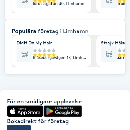
Idrottsgatan 30, Limhamn
Trolle
F
Face framing
Populära
företag
i Limhamn
Faceliftmassage
DMH Do My Hair
Strajv Hälsos
Fet hårbotten
Blåsebergavägen 17, Limhamn
Järnv
Fettreducering
Fibromassage
För en smidigare upplevelse
Fillers
Fotmassage
Bokadirekt för företag