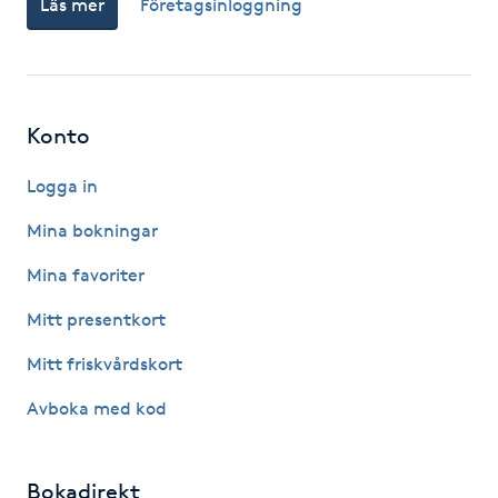
Läs mer
Företagsinloggning
Fotsvamp
Fotvård
Konto
Fransar
Logga in
Fransborttagning
Mina bokningar
Fransfärgning
Mina favoriter
Mitt presentkort
Fransförlängning
Mitt friskvårdskort
Fransförlängning Megavolym
Avboka med kod
Fransförlängning Volym
Bokadirekt