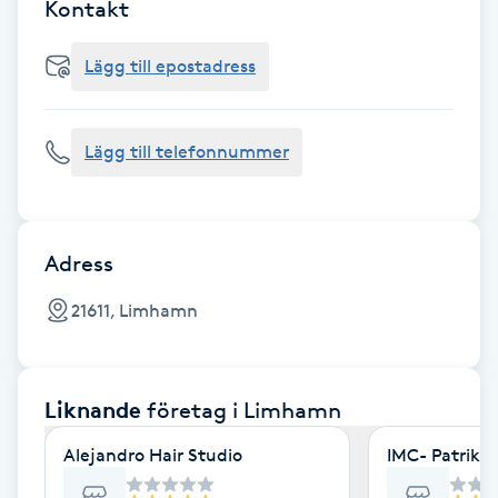
Cryoterapi
Kontakt
D
Lägg till epostadress
Damklippning
Lägg till telefonnummer
Dermapen
Diamantslipning
E
Adress
Enzympeeling
21611, Limhamn
Extensions
Liknande
företag
i Limhamn
Extensions borttagning
Alejandro Hair Studio
IMC- Patrik, 
Eyeliner-tatuering