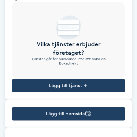
Brynformning
Brynfärgning
Vilka tjänster erbjuder
Brynplockning
företaget?
Tjänster går för nuvarande inte att boka via
Bröllopsuppsättning
Bokadirekt
C
Lägg till tjänst
Celluliter
Coachning
Lägg till hemsida
Color correction