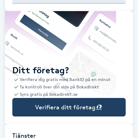
Babylights
Balayage
Bambumassage
Barber
Ditt företag?
Verifiera dig gratis med BankID på en minut
Barnklippning
Ta kontroll över din sida på Bokadirekt
Syns gratis på bokadirekt.se
BIAB
Verifiera ditt företag
Blowout
Bottenfärg
Tjänster