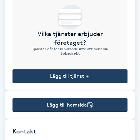
Brynformning
Brynfärgning
Vilka tjänster erbjuder
företaget?
Brynplockning
Tjänster går för nuvarande inte att boka via
Bokadirekt
Bröllopsuppsättning
C
Lägg till tjänst
Celluliter
Lägg till hemsida
Coachning
Color correction
Kontakt