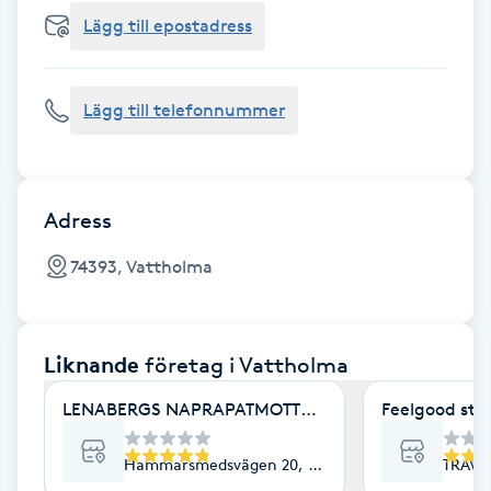
Cryoterapi
Lägg till epostadress
D
Damklippning
Lägg till telefonnummer
Dermapen
Diamantslipning
Adress
E
74393, Vattholma
Enzympeeling
Liknande
företag
i Vattholma
Extensions
LENABERGS NAPRAPATMOTTAGNING
Feelgood stu
Extensions borttagning
Hammarsmedsvägen 20, Vattholma
TRAVE
Eyeliner-tatuering