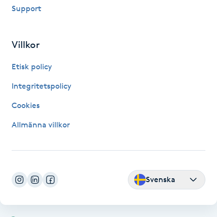
Support
Fransk manikyr
Fransrengöring
Villkor
Frekvensterapi
Etisk policy
Integritetspolicy
Friskvård
Cookies
Friskvårdsmassage
Allmänna villkor
Frisör
Funktionsanalys
Svenska
Färgning