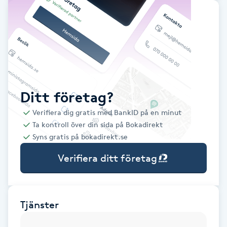
Babylights
Balayage
Bambumassage
Ditt företag?
Barber
Verifiera dig gratis med BankID på en minut
Ta kontroll över din sida på Bokadirekt
Barnklippning
Syns gratis på bokadirekt.se
Verifiera ditt företag
BIAB
Blowout
Tjänster
Bottenfärg