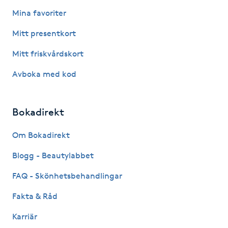
Fotsvamp
Mina favoriter
Mitt presentkort
Fotvård
Mitt friskvårdskort
Fransar
Avboka med kod
Fransborttagning
Bokadirekt
Fransfärgning
Om Bokadirekt
Fransförlängning
Blogg - Beautylabbet
FAQ - Skönhetsbehandlingar
Fransförlängning Megavolym
Fakta & Råd
Fransförlängning Volym
Karriär