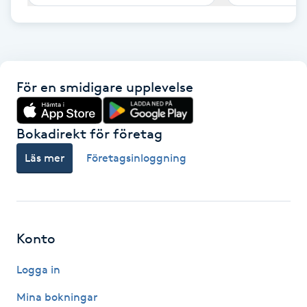
F
Face framing
För en smidigare upplevelse
Faceliftmassage
Fet hårbotten
Bokadirekt för företag
Läs mer
Företagsinloggning
Fettreducering
Fibromassage
Konto
Fillers
Logga in
Fotmassage
Mina bokningar